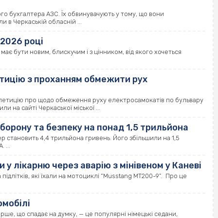
о бухгалтера АЗС. Їх обвинувачують у тому, що вони
 в Черкаській обласній ...
 2026 році
має бути новим, блискучим і з цінником, від якого хочеться
петицію з проханням обмежити рух
 петицію про щодо обмеження руху електросамокатів по бульвару
 на сайті Черкаської міської ...
борону та безпеку на понад 1,5 трильйона
ер становить 4,4 трильйона гривень. Його збільшили на 1,5
 ...
 у лікарню через аварію з мінівеном у Каневі
та підлітків, які їхали на мотоциклі “Musstang MT200-9”. Про це
омобілі
рше, що спадає на думку, — це популярні німецькі седани,