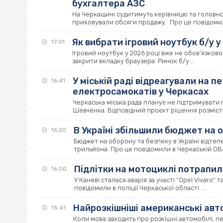
бухгалтера АЗС
На Черкащині судитимуть керівницю та головног
приховували обсяги продажу. Про це повідомили
Як вибрати ігровий ноутбук б/у у
17:01
Ігровий ноутбук у 2026 році вже не обов’язково 
закрити вкладку браузера. Ринок б/у ...
У міській раді відреагували на 
16:41
електросамокатів у Черкасах
Черкаська міська рада планує не підтримувати
Шевченка. Відповідний проєкт рішення розмістили
В Україні збільшили бюджет на о
16:20
Бюджет на оборону та безпеку в Україні відтеп
трильйона. Про це повідомили в Черкаській ОВА.
Підлітки на мотоциклі потрапили
16:00
У Каневі сталася аварія за участі “Opel Vivaro” 
повідомили в поліції Черкаської області. ...
Найрозкішніші американські авт
15:41
Коли мова заходить про розкішні автомобілі, пе