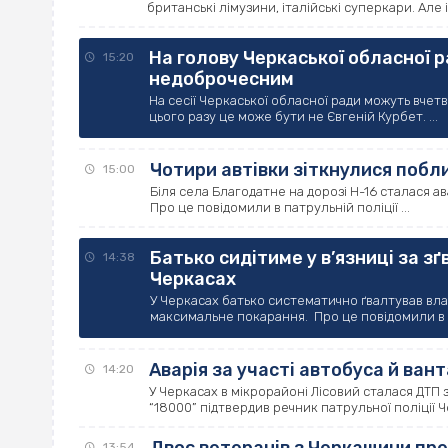
британські лімузини, італійські суперкари. Але іс
На голову Черкаської обласної 
15:20
недоброчесним
На сесії Черкаської обласної ради можуть вчет
цього разу це може бути не Євгеній Курбет. ...
Чотири автівки зіткнулися побл
15:00
Біля села Благодатне на дорозі Н-16 сталася ав
Про це повідомили в патрульній поліції ...
Батько сидітиме у в’язниці за з
14:38
Черкасах
У Черкасах батько систематично ґвалтував вла
максимальне покарання. Про це повідомили в Че
Аварія за участі автобуса й ван
14:20
У Черкасах в мікрорайоні Лісовий сталася ДТП 
“18000” підтвердив речник патрульної поліції Че
13:54