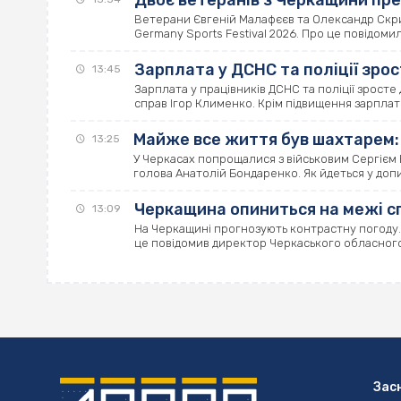
Двоє ветеранів з Черкащини пр
Ветерани Євгеній Малафєєв та Олександр Скри
Germany Sports Festival 2026. Про це повідомили
Зарплата у ДСНС та поліції зрос
13:45
Зарплата у працівників ДСНС та поліції зросте
справ Ігор Клименко. Крім підвищення зарплати
Майже все життя був шахтарем: 
13:25
У Черкасах попрощалися з військовим Сергієм 
голова Анатолій Бондаренко. Як йдеться у дописі
Черкащина опиниться на межі сп
13:09
На Черкащині прогнозують контрастну погоду. 
це повідомив директор Черкаського обласного г
Зас