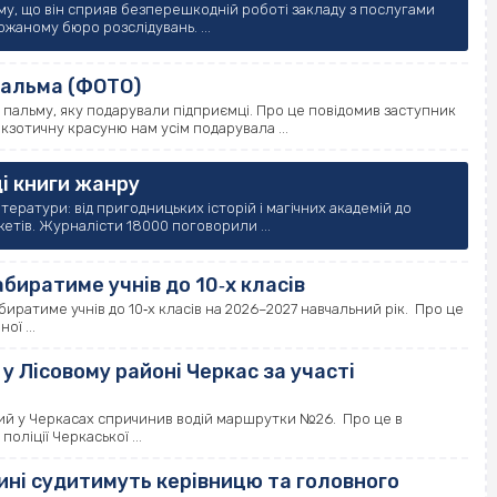
у, що він сприяв безперешкодній роботі закладу з послугами
жаному бюро розслідувань. ...
пальма (ФОТО)
пальму, яку подарували підприємці. Про це повідомив заступник
отичну красуню нам усім подарувала ...
і книги жанру
тератури: від пригодницьких історій і магічних академій до
етів. Журналісти 18000 поговорили ...
биратиме учнів до 10‐х класів
биратиме учнів до 10‐х класів на 2026–2027 навчальний рік. Про це
ї ...
 у Лісовому районі Черкас за участі
овий у Черкасах спричинив водій маршрутки №26. Про це в
ліції Черкаської ...
ині судитимуть керівницю та головного