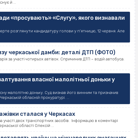
нує й ...
ради «просувають» «Слугу», якого визнавали
верте розглянути кандидатуру голови у п’ятницю, 12 червня. Але
изу черкаської дамби: деталі ДТП (ФОТО)
арія за участі чотирьох автівок. Спричинив ДТП – водій автобуса.
ґвалтування власної малолітньої доньки у
сну малолітню доньку. Суд визнав його винним та призначив
ркаській обласній прокуратурі. ...
тажівки сталася у Черкасах
за участі двох транспортних засобів. Інформацію в коментарі
ркаської області Олексій ...