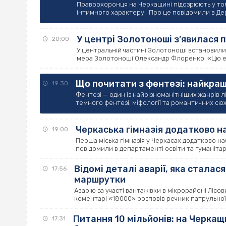
Правоохоронця на Черкащині підозрюють у том
інтимного характеру. Про це повідомили в Дер
У центрі Золотоноші з’явилася 
20:00
У центральній частині Золотоноші встановили 
мера Золотоноші Олександр Флоренко. «Цю екз
Що почитати з фентезі: найкращ
19:30
Фентезі — один із найрізноманітніших жанрів лі
темного фентезі, міфології та романтичних сюж
Черкаська гімназія додатково на
19:00
Перша міська гімназія у Черкасах додатково на
повідомили в департаменті освіти та гуманітарно
Відомі деталі аварії, яка сталася
17:56
маршрутки
Аварію за участі вантажівки в мікрорайоні Ліс
коментарі «18000» розповів речник патрульної по
Питання 10 мільйонів: на Черкащ
17:31