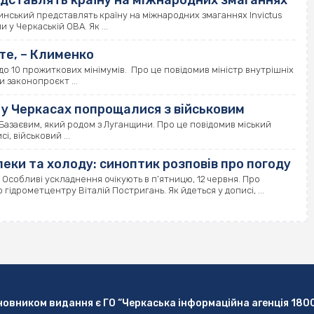
едставлять країну на міжнародних змаганнях
нський представлять країну на міжнародних змаганнях Invictus
 у Черкаській ОВА. Як ...
те, – Клименко
 до 10 прожиткових мінімумів. Про це повідомив міністр внутрішніх
 законопроєкт ...
у Черкасах попрощалися з військовим
Базаєвим, який родом з Луганщини. Про це повідомив міський
, військовий ...
еки та холоду: синоптик розповів про погоду
Особливі ускладнення очікують в п’ятницю, 12 червня. Про
ідрометцентру Віталій Постригань. Як йдеться у дописі, ...
новником видання є ГО “Черкаська інформаційна агенція 180