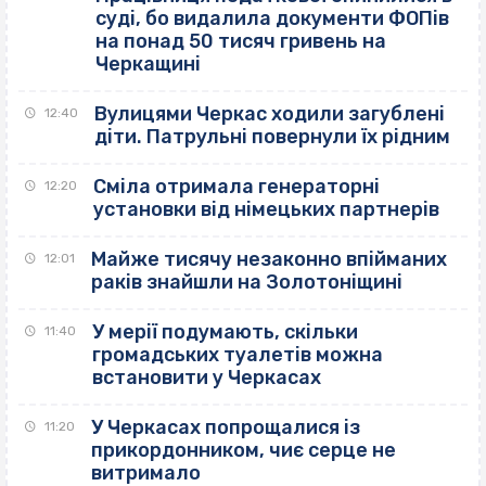
суді, бо видалила документи ФОПів
на понад 50 тисяч гривень на
Черкащині
Вулицями Черкас ходили загублені
12:40
діти. Патрульні повернули їх рідним
Сміла отримала генераторні
12:20
установки від німецьких партнерів
Майже тисячу незаконно впійманих
12:01
раків знайшли на Золотоніщині
У мерії подумають, скільки
11:40
громадських туалетів можна
встановити у Черкасах
У Черкасах попрощалися із
11:20
прикордонником, чиє серце не
витримало