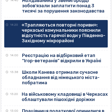
Молдаванина у Звенигородці
14:40
зобов’язали заплатити понад 3
тисячі за порушення законодавства
«Трапляються повторні пориви»:
14:20
черкаські комунальники пояснили
відсутність гарячої води у Південно-
Західному мікрорайоні
Реєстрацію на відбірковий етап
14:00
“Ігор-ветеранів” відкрили в Україні
Школи Канева отримали сучасне
13:38
обладнання від німецького міста-
побратима
На військовому кладовищі в Черкасах
13:20
облаштували пішохідні доріжки
Працівниця податкової опинилися в
13:00