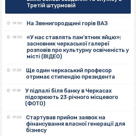
Третій штурмовій
На Звенигородщині горів ВАЗ
19:00
«У нас ставлять пам’ятник яйцю»:
18:00
засновник черкаської галереї
розповів про культурну освіченість у
місті (ВІДЕО)
Ще один черкаський професор
17:30
отримає стипендію президента
У підпалі біля банку в Черкасах
17:18
підозрюють 23‐річного місцевого
(ФОТО)
Стартував прийом заявок на
17:00
фінансування власної генерації для
бізнесу