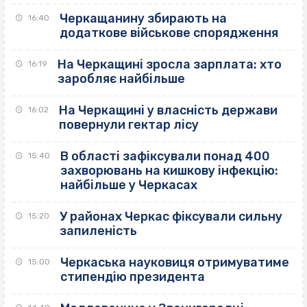
Черкащанину збирають на
16:40
додаткове військове спорядження
На Черкащині зросла зарплата: хто
16:19
заробляє найбільше
На Черкащині у власність держави
16:02
повернули гектар лісу
В області зафіксували понад 400
15:40
захворювань на кишкову інфекцію:
найбільше у Черкасах
У районах Черкас фіксували сильну
15:20
запиленість
Черкаська науковиця отримуватиме
15:00
стипендію президента