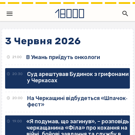
3 Червня 2026
В Умань приїдуть онкологи
21:00
Суд арештував Будинок з грифонами
20:30
у Черкасах
На Черкащині відбудеться «Шпачок‐
20:00
фест»
«Я подумав, що загинув», – розповідь
19:00
черкащанина «Філа» про кохання на
війні, бойові завдання та службу в