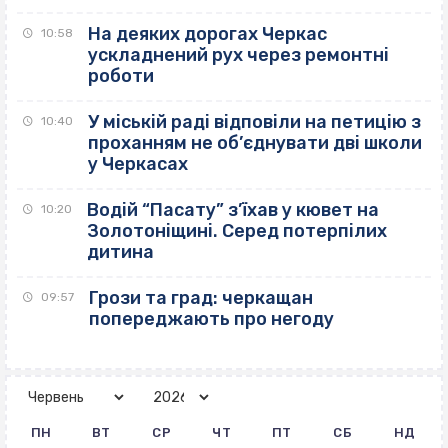
На деяких дорогах Черкас
10:58
ускладнений рух через ремонтні
роботи
У міській раді відповіли на петицію з
10:40
проханням не об’єднувати дві школи
у Черкасах
Водій “Пасату” з’їхав у кювет на
10:20
Золотоніщині. Серед потерпілих
дитина
Грози та град: черкащан
09:57
попереджають про негоду
ПН
ВТ
СР
ЧТ
ПТ
СБ
НД