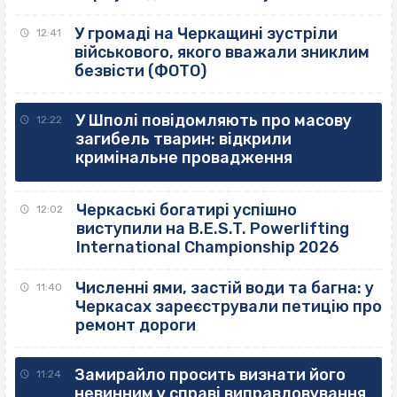
У громаді на Черкащині зустріли
12:41
військового, якого вважали зниклим
безвісти (ФОТО)
У Шполі повідомляють про масову
12:22
загибель тварин: відкрили
кримінальне провадження
Черкаські богатирі успішно
12:02
виступили на B.E.S.T. Powerlifting
International Championship 2026
Численні ями, застій води та багна: у
11:40
Черкасах зареєстрували петицію про
ремонт дороги
Замирайло просить визнати його
11:24
невинним у справі виправдовування