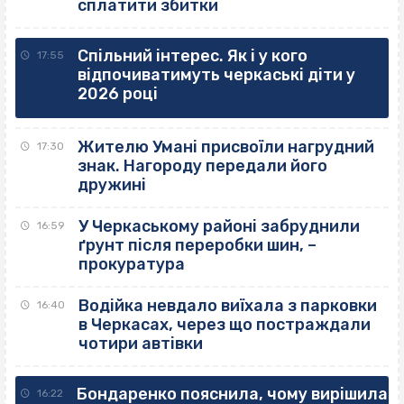
сплатити збитки
Спільний інтерес. Як і у кого
17:55
відпочиватимуть черкаські діти у
2026 році
Жителю Умані присвоїли нагрудний
17:30
знак. Нагороду передали його
дружині
У Черкаському районі забруднили
16:59
ґрунт після переробки шин, –
прокуратура
Водійка невдало виїхала з парковки
16:40
в Черкасах, через що постраждали
чотири автівки
Бондаренко пояснила, чому вирішила
16:22