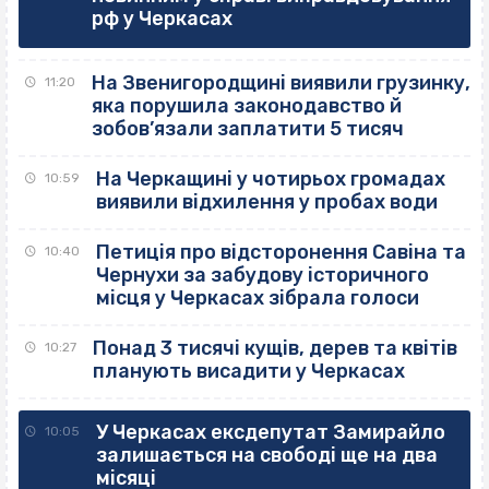
рф у Черкасах
На Звенигородщині виявили грузинку,
11:20
яка порушила законодавство й
зобов’язали заплатити 5 тисяч
На Черкащині у чотирьох громадах
10:59
виявили відхилення у пробах води
Петиція про відсторонення Савіна та
10:40
Чернухи за забудову історичного
місця у Черкасах зібрала голоси
Понад 3 тисячі кущів, дерев та квітів
10:27
планують висадити у Черкасах
У Черкасах ексдепутат Замирайло
10:05
залишається на свободі ще на два
місяці