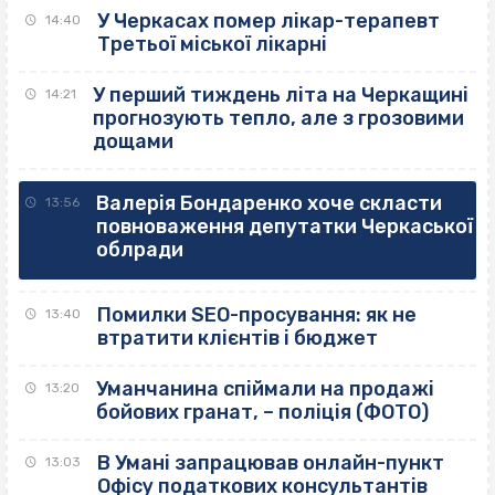
У Черкасах помер лікар-терапевт
14:40
Третьої міської лікарні
У перший тиждень літа на Черкащині
14:21
прогнозують тепло, але з грозовими
дощами
Валерія Бондаренко хоче скласти
13:56
повноваження депутатки Черкаської
облради
Помилки SEO-просування: як не
13:40
втратити клієнтів і бюджет
Уманчанина спіймали на продажі
13:20
бойових гранат, – поліція (ФОТО)
В Умані запрацював онлайн-пункт
13:03
Офісу податкових консультантів