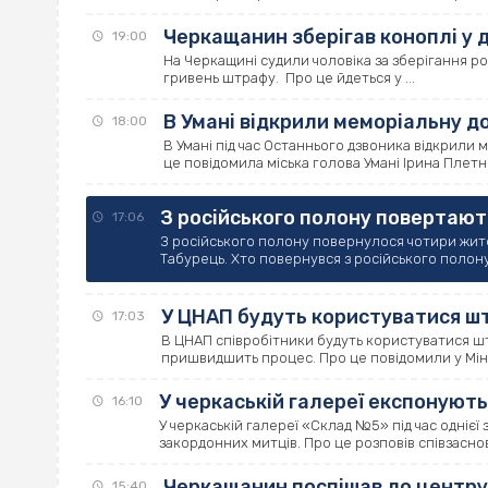
Черкащанин зберігав коноплі у до
19:00
На Черкащині судили чоловіка за зберігання ро
гривень штрафу. Про це йдеться у ...
В Умані відкрили меморіальну д
18:00
В Умані під час Останнього дзвоника відкрили
це повідомила міська голова Умані Ірина Плетн
З російського полону повертаю
17:06
З російського полону повернулося чотири жите
Табурець. Хто повернувся з російського полону
У ЦНАП будуть користуватися ш
17:03
В ЦНАП співробітники будуть користуватися шт
пришвидшить процес. Про це повідомили у Мініс
У черкаській галереї експонують
16:10
У черкаській галереї «Склад №5» під час однієї
закордонних митців. Про це розповів співзасновн
Черкащанин поспішав до центру м
15:40