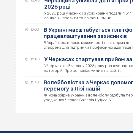
Черкащина увійшла до п’ятірки р
12:40
2026 році
У 2026 році учасники з усієї країни подали 1 31
соціальні проєкти та локальні зміни. ...
В Україні масштабується платфо
12:22
працевлаштування захисників
В Україні розширює можливості платформа для 
створена для підтримки професійної адаптації п
У Черкасах стартував прийом зая
12:00
У Черкасах з 5 червня 2026 року розпочинаєтьс
категорій. Про це повідомили в на сайті ...
Волейболістка з Черкас допомогл
11:43
перемогу в Лізі націй
Жіноча збірна України з волейболу здобула перш
уродженка Черкас Валерія Нудьга. У ...