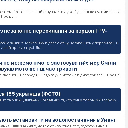
окатом, бо поспішав. Обвинувачений уже був раніше судимий, тож
Про це ...
з незаконне пересилання за кордон FPV‐
овно жінки з Черкас, яку підозрюють у незаконному пересиланні
сній прокуратурі. Як ...
 не можемо нічого застосувати»: мер Сміли
вуків мотокіс під час тривоги
а звернення громадян щодо звуків мотокіс під час тривоги. Про це
я 185 українців (ФОТО)
х та один цивільний. Серед них ті, хто був у полоні з 2022 року.
нують встановити на водопостачання в Умані
ачання. Підвищення зумовлюють збитковістю, здорожчанням