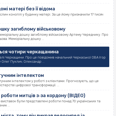
мі матері без її відома
слин коноплі у будинку матері. За це йому призначили 17 тисяч
ошку загиблому військовому
 меморіальну дошку загиблому військовому Артему Череднику. Про
ьова. Меморіальну дошку ...
ться чотири черкащанина
лі Черкащини. Про це повідомив начальний Черкаської ОВА Ігор
 Олег Пуклич; Олександр ...
тучним інтелектом
учним інтелектом у роботі з клієнтами. Прогнозують, що це
терстві цифрової трансформації. ...
 роботи митців з‐за кордону (ВІДЕО)
 з виставок були представлені роботи понад 70 українських та
ик ...
іста, тому він викрав велосипед із