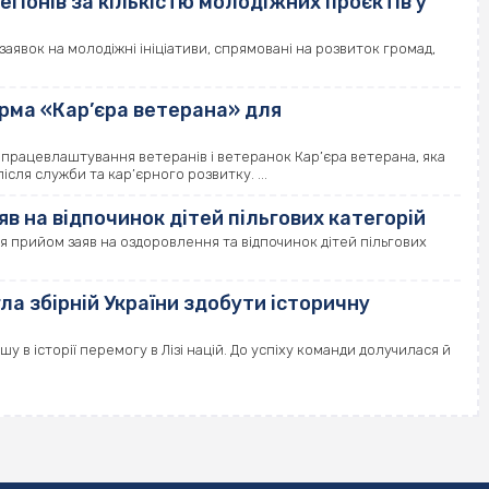
егіонів за кількістю молодіжних проєктів у
4 заявок на молодіжні ініціативи, спрямовані на розвиток громад,
рма «Кар’єра ветерана» для
працевлаштування ветеранів і ветеранок Кар’єра ветерана, яка
ісля служби та кар’єрного розвитку. ...
в на відпочинок дітей пільгових категорій
я прийом заяв на оздоровлення та відпочинок дітей пільгових
а збірній України здобути історичну
у в історії перемогу в Лізі націй. До успіху команди долучилася й