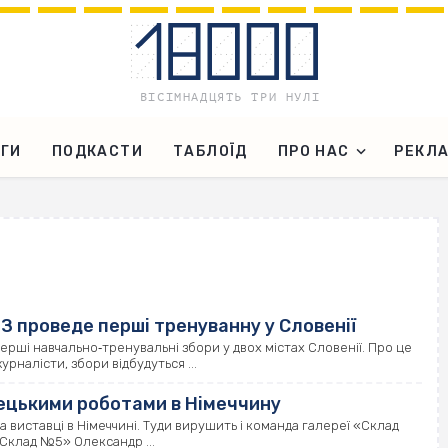
ГИ
ПОДКАСТИ
ТАБЛОЇД
ПРО НАС
РЕКЛ
 проведе перші тренуванну у Словенії
ші навчально‐тренувальні збори у двох містах Словенії. Про це
рналісти, збори відбудуться ...
тецькими роботами в Німеччину
 виставці в Німеччині. Туди вирушить і команда галереї «Склад
Склад №5» Олександр ...