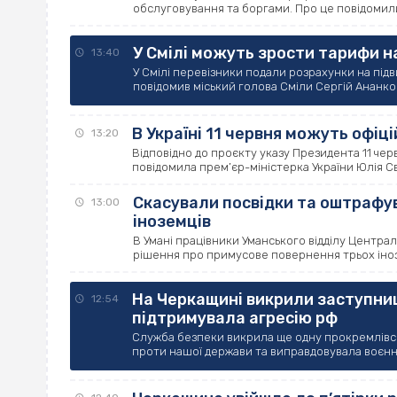
обслуговування та боргами. Про це повідомили в 
У Смілі можуть зрости тарифи н
13:40
У Смілі перевізники подали розрахунки на під
повідомив міський голова Сміли Сергій Ананко пі
В Україні 11 червня можуть офі
13:20
Відповідно до проєкту указу Президента 11 че
повідомила прем’єр-міністерка України Юлія Сви
Скасували посвідки та оштрафув
13:00
іноземців
В Умані працівники Уманського відділу Центр
рішення про примусове повернення трьох інозе
На Черкащині викрили заступниц
12:54
підтримувала агресію рф
Служба безпеки викрила ще одну прокремлівськ
проти нашої держави та виправдовувала воєнні 