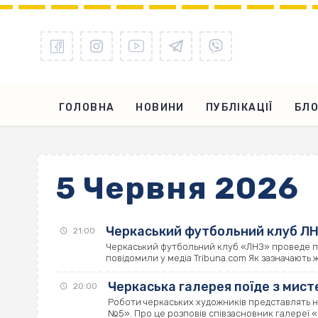
ГОЛОВНА
НОВИНИ
ПУБЛІКАЦІЇ
БЛО
5 Червня 2026
Черкаський футбольний клуб ЛНЗ
21:00
Черкаський футбольний клуб «ЛНЗ» проведе пер
повідомили у медіа Tribuna.com Як зазначають жу
Черкаська галерея поїде з мис
20:00
Роботи черкаських художників представлять на
№5». Про це розповів співзасновник галереї «