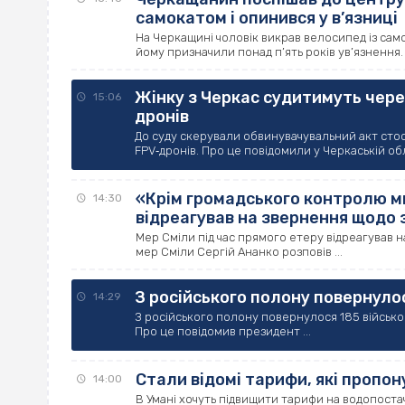
самокатом і опинився у в’язниці
На Черкащині чоловік викрав велосипед із сам
йому призначили понад п’ять років ув’язнення. 
Жінку з Черкас судитимуть чере
15:06
дронів
До суду скерували обвинувачувальний акт стос
FPV‐дронів. Про це повідомили у Черкаській обла
«Крім громадського контролю ми
14:30
відреагував на звернення щодо з
Мер Сміли під час прямого етеру відреагував н
мер Сміли Сергій Ананко розповів ...
З російського полону повернулос
14:29
З російського полону повернулося 185 військови
Про це повідомив президент ...
Стали відомі тарифи, які пропо
14:00
В Умані хочуть підвищити тарифи на водопост