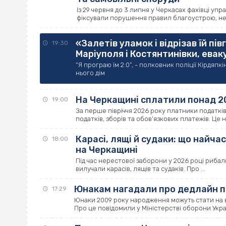
Із 29 червня до 3 липня у Черкасах фахівці уп
фіксували порушення правил благоустрою, нез
«Залетів уламок і відрізав їй пі
19:30
Маріуполя і Костянтинівки, еваку
“Я програю їм 2:0”, - полковник поліції Кірдяпкі
нього дім
На Черкащині сплатили понад 20 
19:00
За перше півріччя 2026 року платники податків
податків, зборів та обов’язкових платежів. Це на
Карасі, лящі й судаки: що найча
18:00
на Черкащині
Під час нерестової заборони у 2026 році рибалк
вилучали карасів, лящів та судаків. Про ...
Юнакам нагадали про дедлайн по
17:29
Юнаки 2009 року народження можуть стати на в
Про це повідомили у Міністерстві оборони Україн