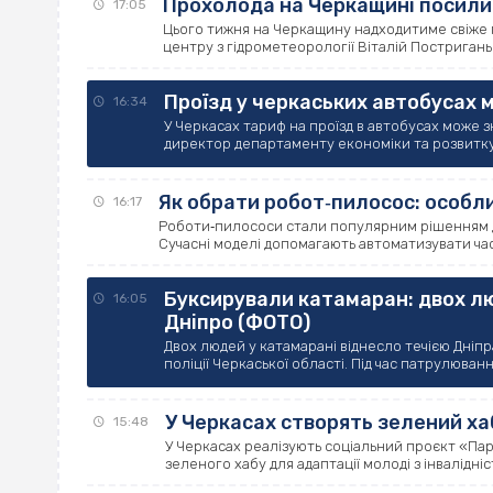
Прохолода на Черкащині посилит
17:05
Цього тижня на Черкащину надходитиме свіже 
центру з гідрометеорології Віталій Постригань. 
Проїзд у черкаських автобусах
16:34
У Черкасах тариф на проїзд в автобусах може з
директор департаменту економіки та розвитку 
Як обрати робот‐пилосос: особл
16:17
Роботи‐пилососи стали популярним рішенням д
Сучасні моделі допомагають автоматизувати ча
Буксирували катамаран: двох лю
16:05
Дніпро (ФОТО)
Двох людей у катамарані віднесло течією Дніпр
поліції Черкаської області. Під час патрулюванн
У Черкасах створять зелений хаб
15:48
У Черкасах реалізують соціальний проєкт «Па
зеленого хабу для адаптації молоді з інвалідні