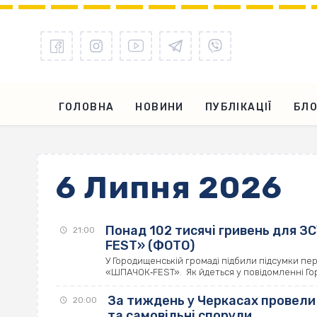
ГОЛОВНА
НОВИНИ
ПУБЛІКАЦІЇ
БЛО
6 Липня 2026
Понад 102 тисячі гривень для З
21:00
FEST» (ФОТО)
У Городищенській громаді підбили підсумки п
«ШПАЧОК‐FEST». Як йдеться у повідомленні Город
За тиждень у Черкасах провели 
20:00
та самовільні споруди