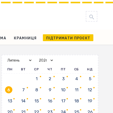
АМА
КРАМНИЦЯ
ПІДТРИМАТИ ПРОЄКТ
ПН
ВТ
СР
ЧТ
ПТ
СБ
НД
1
2
3
4
5
6
7
8
9
10
11
12
13
14
15
16
17
18
19
20
21
22
23
24
25
26