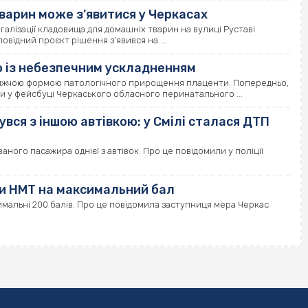
варин може з’явитися у Черкасах
алізації кладовища для домашніх тварин на вулиці Руставі.
відний проєкт рішення з’явився на ...
ю із небезпечним ускладненням
тяжчою формою патологічного прирощення плаценти. Попередньо,
ли у фейсбуці Черкаського обласного перинатального ...
увся з іншою автівкою: у Смілі сталася ДТП
ного пасажира однієї з автівок. Про це повідомили у поліції
ли НМТ на максимальний бал
имальні 200 балів. Про це повідомила заступниця мера Черкас