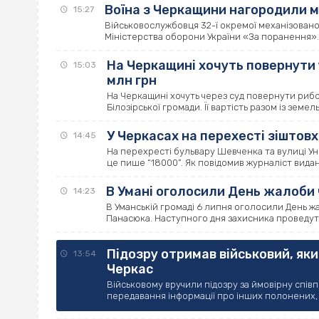
Воїна з Черкащини нагородили 
15:27
Військовослужбовця 32-ї окремої механізовано
Міністерства оборони України «За поранення».
На Черкащині хочуть повернути 
15:03
млн грн
На Черкащині хочуть через суд повернути рибо
Білозірської громади. Її вартість разом із земель
У Черкасах на перехесті зіштов
14:45
На перехресті бульвару Шевченка та вулиці Уні
це пише “18000”. Як повідомив журналіст видання
В Умані оголосили День жалоби 
14:23
В Уманській громаді 6 липня оголосили День ж
Панасюка. Наступного дня захисника проведуть 
Підозру отримав військовий, яки
13:54
Черкас
Військовому вручили підозру за ймовірну співп
передавання інформації про інших полонених, з