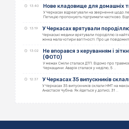
Нове кладовище для домашніх т
13:40
У Черкасах відреагували на звернення щодо лег
Петицію пропонують підтримати частково. Відпо
У Черкасах врятували породілл
13:19
Черкаські медики врятували породіллю із най
жінка мала чотири вагітності. Про це повідоми
Не впорався з керуванням і зіткн
13:02
(ФОТО)
У межах Сміли сталася ДТП. Відомо про травмова
Черкащини. Аварія сталася у неділю, 5 ...
У Черкасах 35 випускників скла
12:37
У Черкасах 35 випускників склали НМТ на макс
Анастасія Чубіна. Як йдеться у дописі, 31 ...