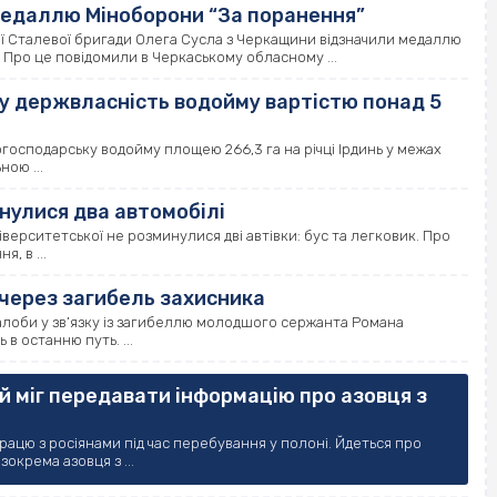
медаллю Міноборони “За поранення”
ї Сталевої бригади Олега Сусла з Черкащини відзначили медаллю
 Про це повідомили в Черкаському обласному ...
у держвласність водойму вартістю понад 5
господарську водойму площею 266,3 га на річці Ірдинь у межах
ною ...
хнулися два автомобілі
верситетської не розминулися дві автівки: бус та легковик. Про
, в ...
через загибель захисника
алоби у зв’язку із загибеллю молодшого сержанта Романа
в останню путь. ...
й міг передавати інформацію про азовця з
рацю з росіянами під час перебування у полоні. Йдеться про
окрема азовця з ...