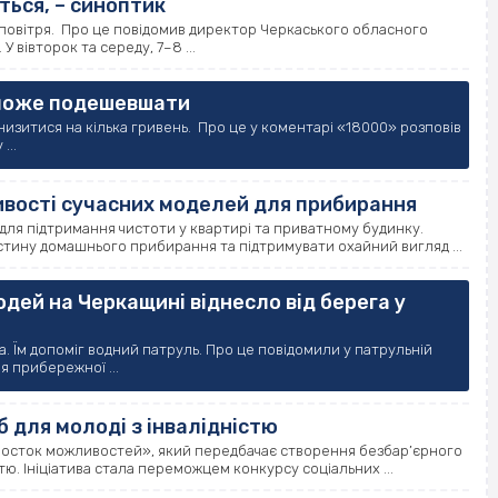
ься, – синоптик
повітря. Про це повідомив директор Черкаського обласного
У вівторок та середу, 7–8 ...
 може подешевшати
низитися на кілька гривень. Про це у коментарі «18000» розповів
...
ивості сучасних моделей для прибирання
ля підтримання чистоти у квартирі та приватному будинку.
стину домашнього прибирання та підтримувати охайний вигляд ...
дей на Черкащині віднесло від берега у
а. Їм допоміг водний патруль. Про це повідомили у патрульній
я прибережної ...
 для молоді з інвалідністю
росток можливостей», який передбачає створення безбар’єрного
стю. Ініціатива стала переможцем конкурсу соціальних ...