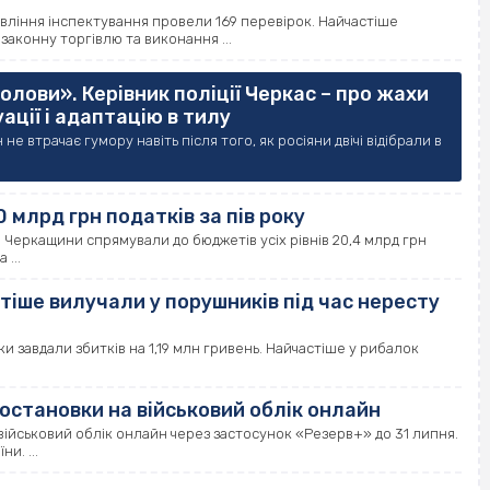
равління інспектування провели 169 перевірок. Найчастіше
аконну торгівлю та виконання ...
вголови». Керівник поліції Черкас – про жахи
ації і адаптацію в тилу
н не втрачає гумору навіть після того, як росіяни двічі відібрали в
млрд грн податків за пів року
 Черкащини спрямували до бюджетів усіх рівнів 20,4 млрд грн
 ...
стіше вилучали у порушників під час нересту
и завдали збитків на 1,19 млн гривень. Найчастіше у рибалок
становки на військовий облік онлайн
ійськовий облік онлайн через застосунок «Резерв+» до 31 липня.
и. ...