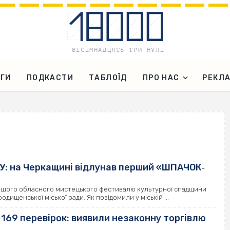
ГИ
ПОДКАСТИ
ТАБЛОЇД
ПРО НАС
РЕКЛ
СУ: на Черкащині відлунав перший «ШПАЧОК‐
ершого обласного мистецького фестивалю культурної спадщини
ищенської міської ради. Як повідомили у міській ...
169 перевірок: виявили незаконну торгівлю