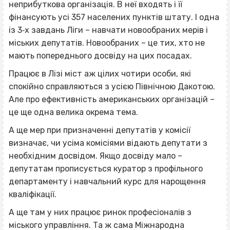
неприбуткова організація. В неї входять і її
фінансують усі 357 населених пунктів штату. І одна
із 3‐х завдань Ліги – навчати новообраних мерів і
міських депутатів. Новообраних – це тих, хто не
мають попереднього досвіду на цих посадах.
Працює в Лізі міст аж цілих чотири особи, які
спокійно справляються з усією Північною Дакотою.
Але про ефективність американських організацій –
це ще одна велика окрема тема.
А ще мер при призначенні депутатів у комісії
визначає, чи усіма комісіями відають депутати з
необхідним досвідом. Якщо досвіду мало –
депутатам прописується куратор з профільного
департаменту і навчальний курс для нарощення
кваліфікації.
А ще там у них працює ринок професіоналів з
міського управління. Та ж сама Міжнародна