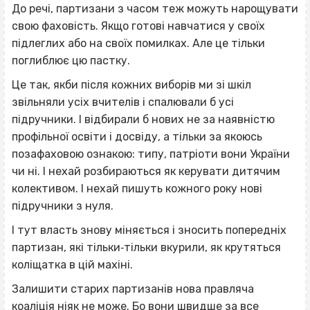
До речі, партизани з часом теж можуть нарощувати
свою фаховість. Якщо готові навчатися у своїх
підлеглих або на своїх помилках. Але це тільки
поглиблює цю пастку.
Це так, якби після кожних виборів ми зі шкіл
звільняли усіх вчителів і спалювали б усі
підручники. І відбирали б нових не за наявністю
профільної освіти і досвіду, а тільки за якоюсь
позафаховою ознакою: типу, патріоти вони України
чи ні. І нехай розбираються як керувати дитячим
колективом. І нехай пишуть кожного року нові
підручники з нуля.
І тут власть знову міняється і зносить попередніх
партизан, які тільки‐тільки вкурили, як крутяться
коліщатка в цій махіні.
Залишити старих партизанів нова правляча
коаліція ніяк не може. Бо вони швидше за все