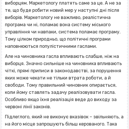
виборцям. Маркетологу платять саме за це. А не за
те, що буде робити новий мер у наступні дні після
виборів. Маркетологу не важливо, реалістична
програма чи ні, поламає вона систему міського
управління чи навпаки, система поламає програму.
Тому цілком природньо, що політичні програми
наповнюються популістичними гаслами.
Але на чиновника гасла впливають слабше, ніж на
виборця. Значно сильніше на чиновника впливають
чіткі, прямі приписи в законодавстві, за порушення
яких може чекати не тільки втрата роботи, а й
свободи. Тому правильний чиновник опирається,
коли йому ставлять задачу реалізовувати гасла.
Особливо якщо їхня реалізація веде до виходу за
червоні лінії законів.
Підлеглого, який не виконує вказівок – звільняють, а
на його місце запрошують більш керованого. Така