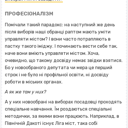
ПРОФЕСІОНАЛІЗМ
Помічали такий парадокс: на наступний же день
після виборів наші обранці раптом мають уміти
управляти містом? І вони часто потрапляють в
пастку такого іміджу. І починають вести себе так,
наче вони вміють управляти містом. Хоча,
очевидно, що такому досвіду немає звідки взятися.
Бо у новообраного депутата чи мера це перший
строк і не було ні профільної освіти, ні досвіду
роботи в міських органах.
А як же там у них?
А у них новообрані на виборах посадовці проходять
спеціальне навчання. Їм роздаються спеціальні
методички, за якими вони працюють. Наприклад, в
Північній Дакоті існує Ліга міст, така собі