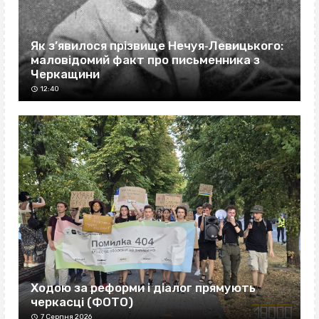
Як з’явилося прізвище Нечуя‐Левицького:
маловідомий факт про письменника з
Черкащини
12:40
Ходою за реформи і діалог прямують
черкасці (ФОТО)
7 Серпня 2026