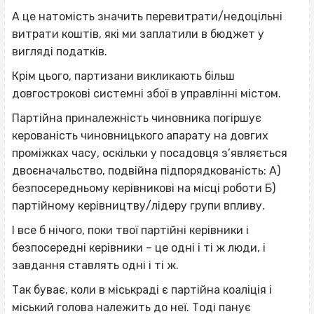
А це натомість значить перевитрати/недоцільні
витрати коштів, які ми заплатили в бюджет у
вигляді податків.
Крім цього, партизани викликають більш
довгострокові системні збої в управлінні містом.
Партійна приналежність чиновника погіршує
керованість чиновницького апарату на довгих
проміжках часу, оскільки у посадовця з’являється
двоєначальство, подвійна підпорядкованість: А)
безпосередньому керівникові на місці роботи Б)
партійному керівництву/лідеру групи впливу.
І все б нічого, поки твої партійні керівники і
безпосередні керівники – це одні і ті ж люди, і
завдання ставлять одні і ті ж.
Так буває, коли в міськраді є партійна коаліція і
міський голова належить до неї. Тоді панує