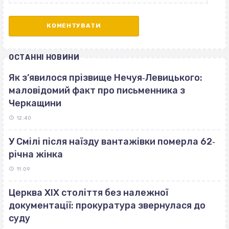
ОСТАННІ НОВИНИ
Як з’явилося прізвище Нечуя‐Левицького:
маловідомий факт про письменника з
Черкащини
12:40
У Смілі після наїзду вантажівки померла 62‐
річна жінка
11:09
Церква ХІХ століття без належної
документації: прокуратура звернулася до
суду