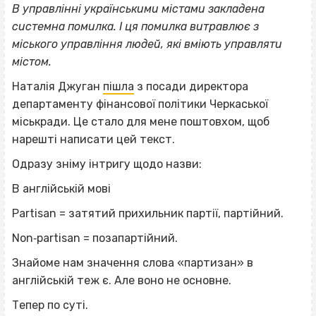
В управлінні українськими містами закладена
системна помилка. І ця помилка витравлює з
міського управління людей, які вміють управляти
містом.
Наталія Джуган
пішла
з посади директора
департаменту фінансової політики Черкаської
міськради. Це стало для мене поштовхом, щоб
нарешті написати цей текст.
Одразу зніму інтригу щодо назви:
В англійській мові
Partisan = затятий прихильник партії, партійний.
Non‐partisan = позапартійний.
Знайоме нам значення слова «партизан» в
англійській теж є. Але воно не основне.
Тепер по суті.