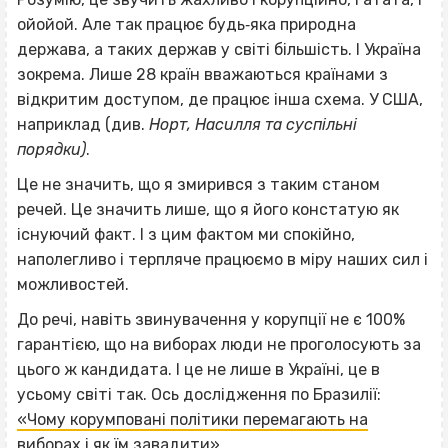
ойойой. Але так працює будь‐яка природна
держава, а таких держав у світі більшість. І Україна
зокрема. Лише 28 країн вважаються країнами з
відкритим доступом, де працює інша схема. У США,
наприклад (див.
Норт, Насилля та суспільні
порядки)
.
Це не значить, що я змирився з таким станом
речей. Це значить лише, що я його констатую як
існуючий факт. І з цим фактом ми спокійно,
наполегливо і терпляче працюємо в міру наших сил і
можливостей.
До речі, навіть звинувачення у корупції не є 100%
гарантією, що на виборах люди не проголосують за
цього ж кандидата. І це не лише в Україні, це в
усьому світі так. Ось дослідження по Бразилії:
«Чому корумповані політики перемагають на
виборах і як їм завадити»