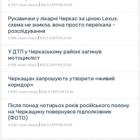
|
8 307 переглядів
ВІД 5 СЕРПНЯ 2026
Рукавички у лікарні Черкас за ціною Lexus:
схема не зникла, вона просто переїхала –
розслідування
|
6 338 переглядів
ВІД 3 СЕРПНЯ 2026
У ДТП у Черкаському районі загинув
мотоцикліст
|
6 158 переглядів
ВІД 3 СЕРПНЯ 2026
Черкащан запрошують утворити «живий
коридор»
|
5 880 переглядів
ВІД 4 СЕРПНЯ 2026
Після понад чотирьох років російського полону
на Черкащину повернувся підполковник
(ФОТО)
|
4 302 переглядів
ВІД 5 СЕРПНЯ 2026