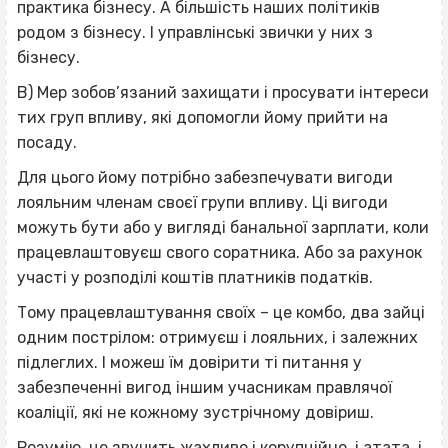
практика бізнесу. А більшість наших політиків
родом з бізнесу. І управлінські звички у них з
бізнесу.
В) Мер зобов’язаний захищати і просувати інтереси
тих груп впливу, які допомогли йому прийти на
посаду.
Для цього йому потрібно забезпечувати вигоди
лояльним членам своєї групи впливу. Ці вигоди
можуть бути або у вигляді банальної зарплати, коли
працевлаштовуєш свого соратника. Або за рахунок
участі у розподілі коштів платників податків.
Тому працевлаштування своїх – це комбо, два зайці
одним пострілом: отримуєш і лояльних, і залежних
підлеглих. І можеш їм довірити ті питання у
забезпеченні вигод іншим учасникам правлячої
коаліції, які не кожному зустрічному довіриш.
Розумію, це звучить жахливо і корупційно, і атата, і