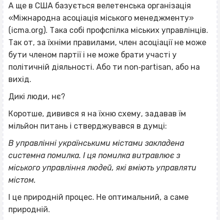
А ще в США базується велетенська організація
«Міжнародна асоціація міського менеджменту»
(icma.org). Така собі профспілка міських управлінців.
Так от, за їхніми правилами, член асоціації не може
бути членом партії і не може брати участі у
політичній діяльності. Або ти non‐partisan, або на
вихід.
Дикі люди, нє?
Коротше, дивився я на їхню схему, задавав їм
мільйон питань і стверджувався в думці:
В управлінні українськими містами закладена
системна помилка. І ця помилка витравлює з
міського управління людей, які вміють управляти
містом.
І це природній процес. Не оптимальний, а саме
природній.