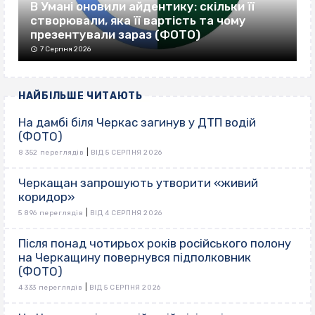
В Умані оновили айдентику: скільки її
створювали, яка її вартість та чому
презентували зараз (ФОТО)
7 Серпня 2026
НАЙБІЛЬШЕ ЧИТАЮТЬ
На дамбі біля Черкас загинув у ДТП водій
(ФОТО)
|
8 352 переглядів
ВІД 5 СЕРПНЯ 2026
Черкащан запрошують утворити «живий
коридор»
|
5 896 переглядів
ВІД 4 СЕРПНЯ 2026
Після понад чотирьох років російського полону
на Черкащину повернувся підполковник
(ФОТО)
|
4 333 переглядів
ВІД 5 СЕРПНЯ 2026