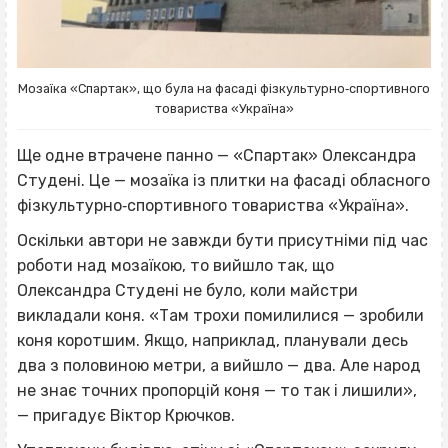
Мозаїка «Спартак», що була на фасаді фізкультурно‐спортивного
товариства «Україна»
Ще одне втрачене панно — «Спартак» Олександра
Студені. Це — мозаїка із плитки на фасаді обласного
фізкультурно‐спортивного товариства «Україна».
Оскільки автори не завжди бути присутніми під час
роботи над мозаїкою, то вийшло так, що
Олександра Студені не було, коли майстри
викладали коня. «Там трохи помилилися — зробили
коня коротшим. Якщо, наприклад, планували десь
два з половиною метри, а вийшло — два. Але народ
не знає точних пропорцій коня — то так і лишили»,
— пригадує Віктор Крючков.