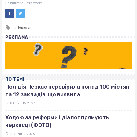
ВІСІМНАДЦЯТЬ ТРИ НУЛІ
Поділитись статтею
Tagged
Черкаси
with
РЕКЛАМА
ПО ТЕМІ
Поліція Черкас перевірила понад 100 містян
та 12 закладів: що виявила
8 СЕРПНЯ 2026
Ходою за реформи і діалог прямують
черкасці (ФОТО)
7 СЕРПНЯ 2026