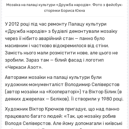
Мозаїка на палаці культури «Дружба народів». Фото з фейсбук‐
сторінки Бориса Юхна
У 2012 році під час ремонту Палацу культури
«Дружба народів» з будівлі демонтували мозаїку
через її нібито аварійний стан — панно було
масивним і частково відокремилося від стіни.
Замість нього мали розмістити нове, але цього не
зробили. Зараз там — білий фасад і логотип
«Черкаси Азот».
Авторами мозаїки на палаці культури були
художник‐монументаліст Володимир Селіверстов
(автор мозаїки на «Кооператорі») та Віктор Білик (в
деяких джерелах — Бєліков). Її створили у 1980 році.
Художник Віктор Крючков пригадує, що над панно
працювало багато людей: «Так, цю мозаїку робив
Володя Селіверстов. Але йому допомагали і київські