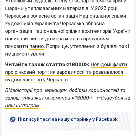
Утеплюючи будівлю, стіну зі «Спартаком» закрили
шарами утеплювальних матеріалів. У 2023 році
Черкаська обласна організація Національної спілки
художників України та Черкаська обласна
організація Національної спілки архітекторів України
написали листи до мера міста з проханням
поновити
панно
. Попри це, утеплення з будівлі так і
не демонтували.
Читайте також статтю «18000»:
Невідомі факти
про річковий порт: як зародилося та розвивалося
судноплавство у Черкасах
.
Відеоісторії про черкащан, добірки корисностей та
ВІСІМНАДЦЯТЬ ТРИ НУЛІ
залаштунки життя команди «18000» -
підписуйся на
ВІСІМНАДЦЯТЬ ТРИ НУЛІ
ВІСІМНАДЦЯТЬ ТРИ НУЛІ
наш інстаграм
ВІСІМНАДЦЯТЬ ТРИ НУЛІ
ВІСІМНАДЦЯТЬ ТРИ НУЛІ
ВІСІМНАДЦЯТЬ ТРИ НУЛІ
Підписуйтеся на нашу сторінку у Facebook
ВІСІМНАДЦЯТЬ ТРИ НУЛІ