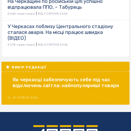
На Черкащині по російській цілі успішно
відпрацювала ППО, – Табурець
|
2 644 переглядів
ВІД 7 СЕРПНЯ 2026
У Черкасах поблизу Центрального стадіону
сталася аварія. На місці працює швидка
(ВІДЕО)
|
2 578 переглядів
ВІД 4 СЕРПНЯ 2026
ВИБІР РЕДАКЦІЇ
Як черкасці забезпечують себе під час
відключень світла: найпопулярніші товари
29 ЧЕРВНЯ 2026