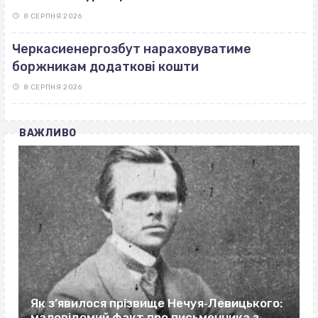
8 СЕРПНЯ 2026
Черкасиенергозбут нараховуватиме
боржникам додаткові кошти
8 СЕРПНЯ 2026
ВАЖЛИВО
Як з’явилося прізвище Нечуя‐Левицького:
маловідомий факт про письменника з