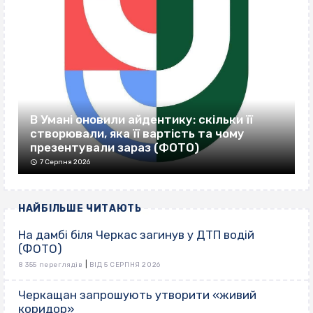
В Умані оновили айдентику: скільки її
створювали, яка її вартість та чому
презентували зараз (ФОТО)
7 Серпня 2026
НАЙБІЛЬШЕ ЧИТАЮТЬ
На дамбі біля Черкас загинув у ДТП водій
(ФОТО)
|
8 355 переглядів
ВІД 5 СЕРПНЯ 2026
Черкащан запрошують утворити «живий
коридор»