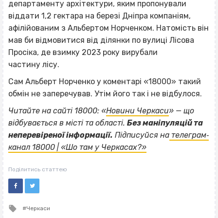
департаменту архітектури, яким пропонували
віддати 1,2 гектара на березі Дніпра компаніям,
афілійованим з Альбертом Норченком. Натомість він
мав би відмовитися від ділянки по вулиці Лісова
Просіка, де взимку 2023 року вирубали
частину лісу.
Сам Альберт Норченко у коментарі «18000» такий
обмін не заперечував. Утім його так і не відбулося.
Читайте на сайті 18000: «
Новини Черкаси
» — що
відбувається в місті та області.
Без маніпуляцій та
неперевіреної інформації.
Підписуйся на
телеграм‐
канал 18000 | «Шо там у Черкасах?»
Поділитись статтею
Tagged
Черкаси
with