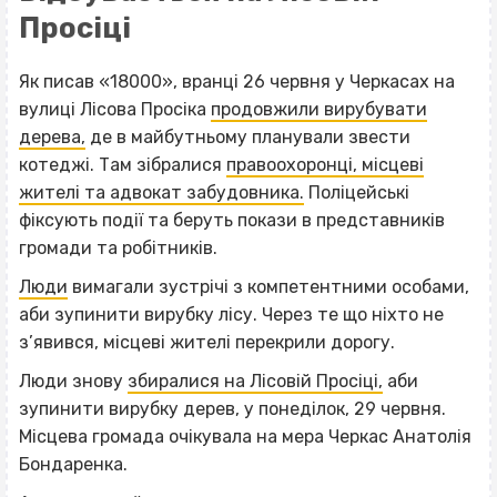
Просіці
Як писав «18000», вранці 26 червня у Черкасах на
вулиці Лісова Просіка
продовжили вирубувати
дерева,
де в майбутньому планували звести
котеджі. Там зібралися
правоохоронці, місцеві
жителі та адвокат забудовника.
Поліцейські
фіксують події та беруть покази в представників
громади та робітників.
Люди
вимагали зустрічі з компетентними особами,
аби зупинити вирубку лісу. Через те що ніхто не
з’явився, місцеві жителі перекрили дорогу.
Люди знову
збиралися на Лісовій Просіці,
аби
зупинити вирубку дерев, у понеділок, 29 червня.
Місцева громада очікувала на мера Черкас Анатолія
Бондаренка.