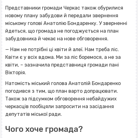
Представники громади Черкас також обурилися
новому плану забудови й передали звернення
міському голові Анатолію Бондаренку. У зверненні
йдеться, що громада не погоджується на план
забудовника й чекає на нове обговорення.
— Нам не потрібні ці квіти й алеї. Нам треба ліс.
Квіти є у всіх вдома. Ми за ліс боремося, а не за
квіти, – зазначила представниця громади пані
Вікторія.
Натомість міський голова Анатолій Бондаренко
погодився з тим, що план варто допрацювати.
Також за підсумком обговорення небайдужих
черкасців пообіцяли запросити на засідання
депутатів міської ради.
Чого хоче громада?