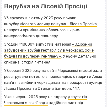
Вирубка на Лісовій Просіці
У Черкасах в лютому 2023 року почали
вирубку
лісового масиву по вулиці Лісова Просіка
,
навпроти приміщення обласного шкірно‐
венерологічного диспансеру.
Згодом «18000» випустив матеріал
«Одіозний
забудовник зрубав гектар лісу в Черкасах, хоче
будувати всупереч генплану»
. У ньому детально
описана історія питання.
У березні 2025 року на сайті Черкаської міської ради
реєстрували петицію з пропозицією
створити
Алею
пам’яті загиблим черкащанам на перехресті вулиць
Лісова Просіка та Степана Бандери, 147.
Уже в червні 2025 року на адресу
депутатів
Черкаської міської ради
надійшов лист від