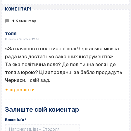
КОМЕНТАРІ
1 Коментар
толя
8 липня 2026 в 12:58
«За наявності політичної волі Черкаська міська
рада має достатньо законних інструментів»
Та яка політична воля? Де політична воля і де
толя з юрою? Ці запроданці за бабло продадуть і
Черкаси, і свій зад.
ВІДПОВІCТИ
Залиште свій коментар
Ваше ім'я
*