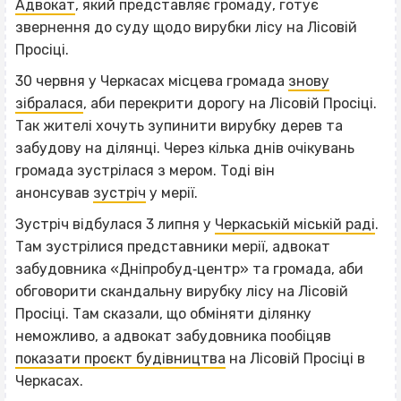
Адвокат
, який представляє громаду, готує
звернення до суду щодо вирубки лісу на Лісовій
Просіці.
30 червня у Черкасах місцева громада
знову
зібралася
, аби перекрити дорогу на Лісовій Просіці.
Так жителі хочуть зупинити вирубку дерев та
забудову на ділянці. Через кілька днів очікувань
громада зустрілася з мером. Тоді він
анонсував
зустріч
у мерії.
Зустріч відбулася 3 липня у
Черкаській міській раді
.
Там зустрілися представники мерії, адвокат
забудовника «Дніпробуд‐центр» та громада, аби
обговорити скандальну вирубку лісу на Лісовій
Просіці. Там сказали, що обміняти ділянку
неможливо, а адвокат забудовника пообіцяв
показати проєкт будівництва
на Лісовій Просіці в
Черкасах.