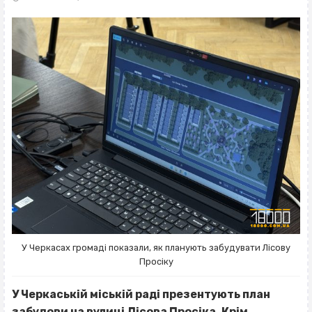
У Черкасах громаді показали, як планують забудувати Лісову
Просіку
У Черкаській міській раді презентують план
забудови на вулиці Лісова Просіка. Крім