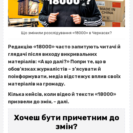
Що змінили розслідування «18000» в Черкасах?
Редакцію «18000» часто запитують читачі й
глядачі після виходу викривальних
матеріалів: «А що далі?» Попри те, що в
обов’язках журналістів – з’ясувати й
поінформувати, медіа відстежує вплив своїх
матеріалів на громаду.
Кілька кейсів, коли відео й тексти «18000»
призвели до змін, – далі.
Хочеш бути причетним до
змін?