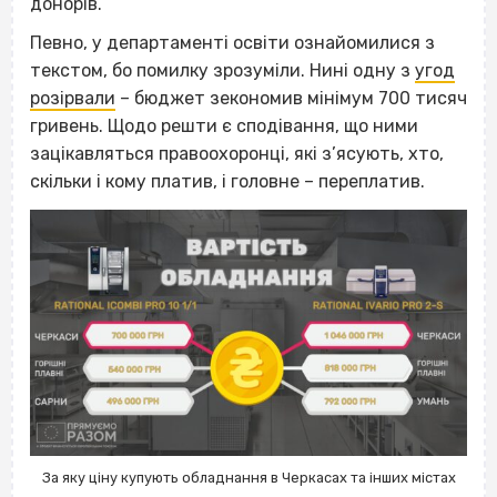
донорів.
Певно, у департаменті освіти ознайомилися з
текстом, бо помилку зрозуміли. Нині одну з
угод
розірвали
– бюджет зекономив мінімум 700 тисяч
гривень. Щодо решти є сподівання, що ними
зацікавляться правоохоронці, які з’ясують, хто,
скільки і кому платив, і головне – переплатив.
За яку ціну купують обладнання в Черкасах та інших містах