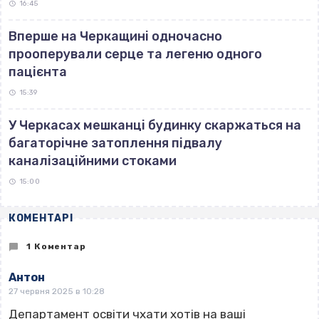
16:45
Вперше на Черкащині одночасно
прооперували серце та легеню одного
пацієнта
15:39
У Черкасах мешканці будинку скаржаться на
багаторічне затоплення підвалу
каналізаційними стоками
15:00
КОМЕНТАРІ
1 Коментар
Антон
27 червня 2025 в 10:28
Департамент освіти чхати хотів на ваші