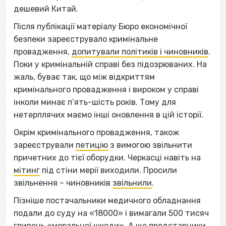
дешевий Китай.
Після публікації матеріалу Бюро економічної
безпеки зареєструвало кримінальне
провадження,
допитували політиків і чиновників
.
Поки у кримінальній справі без підозрюваних. На
жаль, буває так, що між відкриттям
кримінального провадження і вироком у справі
інколи минає п’ять-шість років. Тому для
нетерплячих маємо інші оновлення в цій історії.
Окрім кримінального провадження, також
зареєстрували
петицію
з вимогою звільнити
причетних до тієї оборудки. Черкасці навіть на
мітинг
під стіни мерії виходили. Просили
звільнення – чиновників
звільнили
.
Пізніше постачальники медичного обладнання
подали до суду на «18000» і вимагали 500 тисяч
гривень «моральної шкоди». А ще представники