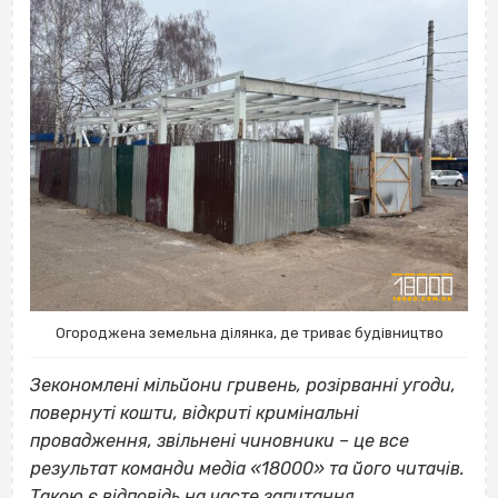
Огороджена земельна ділянка, де триває будівництво
Зекономлені мільйони гривень, розірванні угоди,
повернуті кошти, відкриті кримінальні
провадження, звільнені чиновники – це все
результат команди медіа «18000» та його читачів.
Такою є відповідь на часте запитання