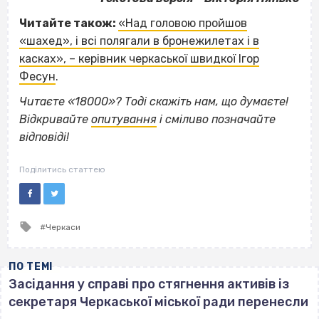
Читайте також:
«Над головою пройшов
«шахед», і всі полягали в бронежилетах і в
касках», – керівник черкаської швидкої Ігор
Фесун
.
Читаєте «18000»? Тоді скажіть нам, що думаєте!
Відкривайте
опитування
і сміливо позначайте
відповіді!
Поділитись статтею
Tagged
Черкаси
with
ПО ТЕМІ
Засідання у справі про стягнення активів із
секретаря Черкаської міської ради перенесли