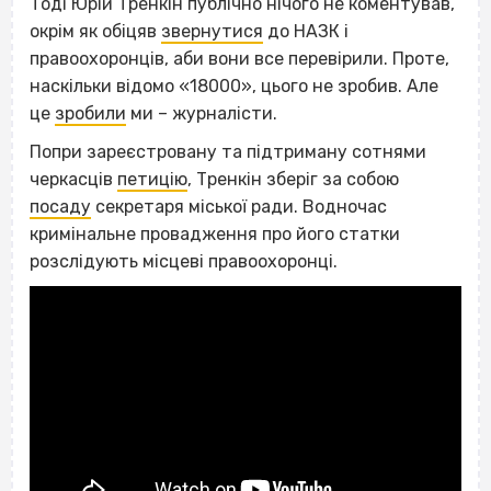
Тоді Юрій Тренкін публічно нічого не коментував,
окрім як обіцяв
звернутися
до НАЗК і
правоохоронців, аби вони все перевірили. Проте,
наскільки відомо «18000», цього не зробив. Але
це
зробили
ми – журналісти.
Попри зареєстровану та підтриману сотнями
черкасців
петицію
, Тренкін зберіг за собою
посаду
секретаря міської ради. Водночас
кримінальне провадження про його статки
розслідують місцеві правоохоронці.