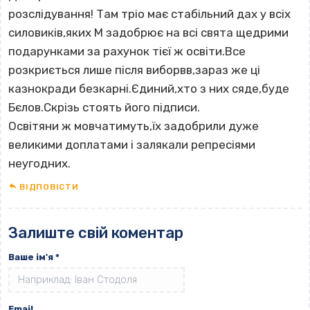
розслідування! Там тріо має стабільний дах у всіх
силовиків,яких М задобрює на всі свята щедрими
подарунками за рахунок тієї ж освіти.Все
розкриється лише після виборвв,зараз же ці
казнокради безкарні.Єдиний,хто з них сяде,буде
Бєлов.Скрізь стоять його підписи.
Освітяни ж мовчатимуть,їх задобрили дуже
великими доплатами і залякали репресіями
неугодних.
ВІДПОВІCТИ
Залиште свій коментар
Ваше ім'я
*
Email