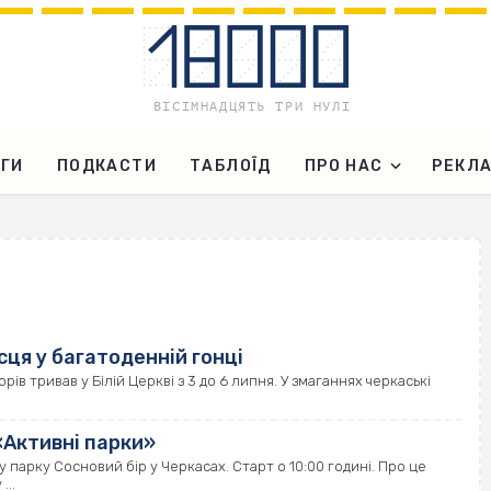
ГИ
ПОДКАСТИ
ТАБЛОЇД
ПРО НАС
РЕКЛ
сця у багатоденній гонці
рів тривав у Білій Церкві з 3 до 6 липня. У змаганнях черкаські
«Активні парки»
 у парку Сосновий бір у Черкасах. Старт о 10:00 годині. Про це
...