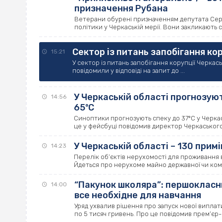
призначення Рубана
Ветерани обурені призначенням депутата Серг
політики у Черкаській мерії. Вони закликають с
Сектор із питань запобігання кор
15:21
У сектор із питань запобігання корупції Черкась
повідомили у відповіді на запит до ...
У Черкаській області прогнозу
14:56
65ºС
Синоптики прогнозують спеку до 37ºС у Черкась
це у фейсбуці повідомив директор Черкаського 
У Черкаській області – 130 прим
14:23
Перелік об’єктів нерухомості для проживання 
Йдеться про нерухоме майно державної чи кому
“Пакунок школяра”: першокласни
14:00
все необхідне для навчання
Уряд ухвалив рішення про запуск нової виплат
по 5 тисяч гривень. Про це повідомив прем’єр-мі