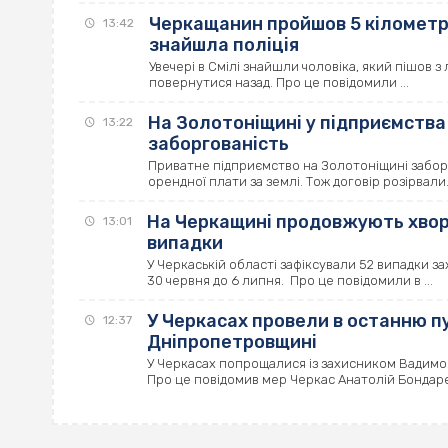
Черкащанин пройшов 5 кілометрів
13:42
знайшла поліція
Увечері в Смілі знайшли чоловіка, який пішов з л
повернутися назад. Про це повідомили ...
На Золотоніщині у підприємства
13:22
заборгованість
Приватне підприємство на Золотоніщині заборг
орендної плати за землі. Тож договір розірвали.
На Черкащині продовжують хворіт
13:01
випадки
У Черкаській області зафіксували 52 випадки за
30 червня до 6 липня. Про це повідомили в ...
У Черкасах провели в останню пу
12:37
Дніпропетровщині
У Черкасах попрощалися із захисником Вадимом
Про це повідомив мер Черкас Анатолій Бондарен