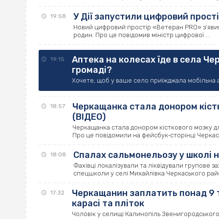
У Дії запустили цифровий прості
19:58
Новий цифровий простір «Ветеран PRO» з’явився 
родин. Про це повідомив міністр цифрової ...
Аптека на колесах їде в села Че
19:15
громаді?
Хочете, щоб у ваше село приїжджала мобільна а
Черкащанка стала донором кістк
18:57
(ВІДЕО)
Черкащанка стала донором кісткового мозку для
Про це повідомили на фейсбук‐сторінці Черкась
Спалах сальмонельозу у школі н
18:08
Фахівці локалізували та ліквідували групове 
спецшколи у селі Михайлівка Черкаського район
Черкащанин заплатить понад 9 т
17:32
карасі та пліток
Чоловік у селищі Калинопіль Звенигородського 