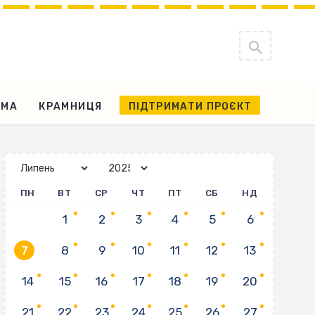
АМА
КРАМНИЦЯ
ПІДТРИМАТИ ПРОЄКТ
ПН
ВТ
СР
ЧТ
ПТ
СБ
НД
1
2
3
4
5
6
7
8
9
10
11
12
13
14
15
16
17
18
19
20
21
22
23
24
25
26
27