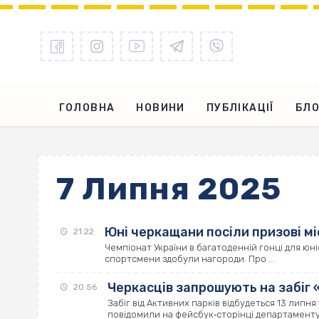
ГОЛОВНА
НОВИНИ
ПУБЛІКАЦІЇ
БЛО
7 Липня 2025
Юні черкащани посіли призові мі
21:22
Чемпіонат України в багатоденній гонці для юніо
спортсмени здобули нагороди. Про ...
Черкасців запрошують на забіг 
20:56
Забіг від Активних парків відбудеться 13 липня
повідомили на фейсбук‐сторінці департаменту 