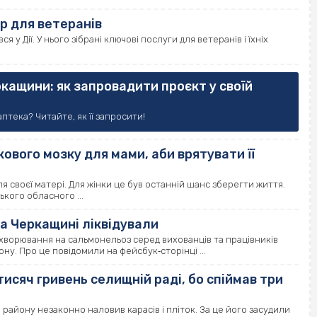
р для ветеранів
у Дії. У нього зібрані ключові послуги для ветеранів і їхніх
ркащини: як запровадити проєкт у своїй
птека? Читайте, як її запросити!
ового мозку для мами, аби врятувати її
 своєї матері. Для жінки це був останній шанс зберегти життя.
кого обласного ...
а Черкащині ліквідували
захворювання на сальмонельоз серед вихованців та працівників
у. Про це повідомили на фейсбук‐сторінці ...
исяч гривень селищній раді, бо спіймав три
району незаконно наловив карасів і пліток. За це його засудили