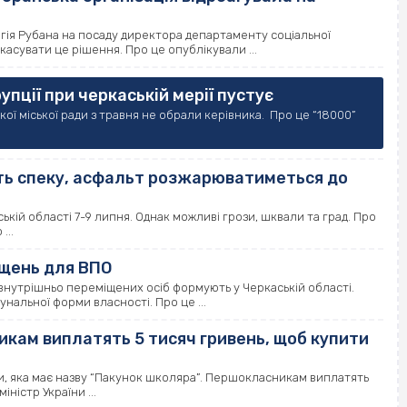
ія Рубана на посаду директора департаменту соціальної
касувати це рішення. Про це опублікували ...
упції при черкаській мерії пустує
кої міської ради з травня не обрали керівника. Про це “18000”
ють спеку, асфальт розжарюватиметься до
кій області 7-9 липня. Однак можливі грози, шквали та град. Про
...
іщень для ВПО
внутрішньо переміщених осіб формують у Черкаській області.
нальної форми власності. Про це ...
кам виплатять 5 тисяч гривень, щоб купити
и, яка має назву “Пакунок школяра”. Першокласникам виплатять
ністр України ...