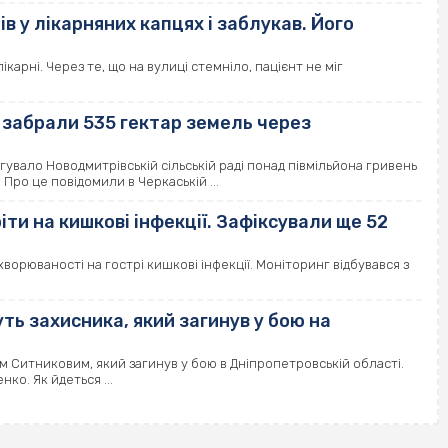
 у лікарняних капцях і заблукав. Його
ікарні. Через те, що на вулиці стемніло, пацієнт не міг
 забрали 535 гектар земель через
увало Новодмитрівській сільській раді понад півмільйона гривень
 Про це повідомили в Черкаській ...
и на кишкові інфекції. Зафіксували ще 52
хворюваності на гострі кишкові інфекції. Моніторинг відбувався з
ть захисника, який загинув у бою на
 Ситниковим, який загинув у бою в Дніпропетровській області.
ко. Як йдеться ...