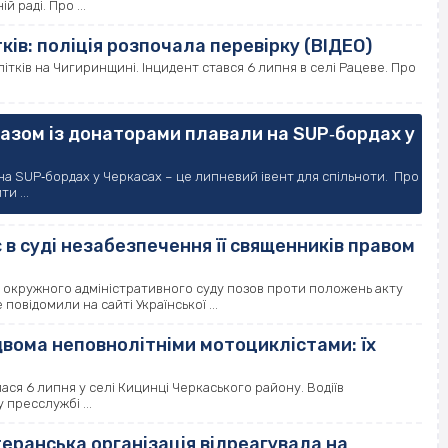
 раді. Про ...
ків: поліція розпочала перевірку (ВІДЕО)
ітків на Чигиринщині. Інцидент стався 6 липня в селі Рацеве. Про
разом із донаторами плавали на SUP‐бордах у
на SUP‐бордах у Черкасах – це липневий івент для спільноти. Про
и ...
в суді незабезпечення її священників правом
о окружного адміністративного суду позов проти положень акту
відомили на сайті Української ...
вома неповнолітніми мотоциклістами: їх
ася 6 липня у селі Кицинці Черкаського району. Водіїв
 пресслужбі ...
теранська організація відреагувала на