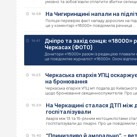
умовно та зобов’язали сплатити збитки селищній
На Чигиринщині напали на підліт
16:58
Поліція перевіряє факт нападу дорослих на підл
це у коментарі «18000» повідомила речниця ...
Дніпро та захід сонця: «18000» 
16:41
Черкасах (ФОТО)
Донатори «18000» разом із редакцією плавали 
це повідомляє журналіст «18000». Охочі відпочит
Черкаська єпархія УПЦ оскаржує 
16:23
на бронювання
Черкаська єпархія УПЦ мп подала до Київськог
щодо бронювання священнослужителів. Про це по
На Черкащині сталася ДТП між д
15:59
госпіталізували
Аварія між 13 та 15-річним мотоциклістами стал
госпіталізували до лікарні. Про це повідомили у
“Принизливо й аморально”, – ве
15:40