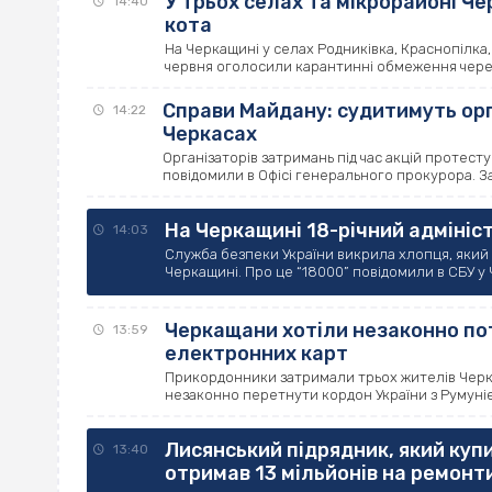
У трьох селах та мікрорайоні Ч
14:40
кота
На Черкащині у селах Родниківка, Краснопілка, 
червня оголосили карантинні обмеження через 
Справи Майдану: судитимуть орга
14:22
Черкасах
Організаторів затримань під час акцій протесту
повідомили в Офісі генерального прокурора. За 
На Черкащині 18-річний адмініст
14:03
Служба безпеки України викрила хлопця, який
Черкащині. Про це “18000” повідомили в СБУ у Ч
Черкащани хотіли незаконно по
13:59
електронних карт
Прикордонники затримали трьох жителів Черкась
незаконно перетнути кордон України з Румунією
Лисянський підрядник, який куп
13:40
отримав 13 мільйонів на ремонт