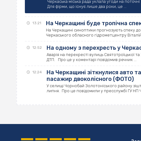
Черкаська міська рада уклала угоди на поточні
Для фірми, що існує лише два роки, це ...
На Черкащині буде тропічна спек
13:21
На Черкащині синоптики прогнозують спеку до 
Черкаського обласного гідрометцентру Віталій П
На одному з перехресть у Черка
12:52
Аварія на перехресті вулиць Святотроїцької та
ДТП. Про це у коментарі повідомив речник ...
На Черкащині зіткнулися авто т
12:24
пасажир двоколісного (ФОТО)
У селищі Чорнобай Золотоніського району зішт
липня. Про це повідомили у пресслужбі ГУ НП Че