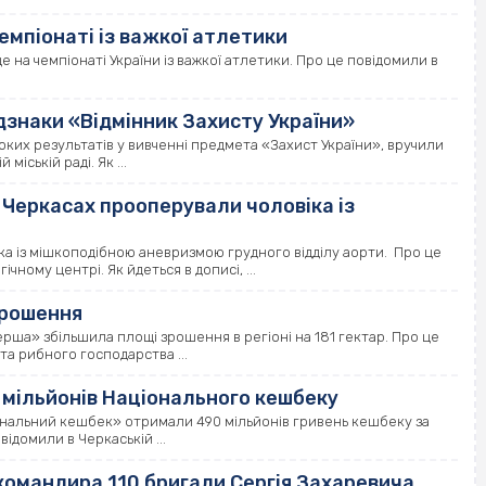
мпіонаті із важкої атлетики
на чемпіонаті України із важкої атлетики. Про це повідомили в
дзнаки «Відмінник Захисту України»
оких результатів у вивченні предмета «Захист України», вручили
міській раді. Як ...
 у Черкасах прооперували чоловіка із
ка із мішкоподібною аневризмою грудного відділу аорти. Про це
ному центрі. Як йдеться в дописі, ...
зрошення
рша» збільшила площі зрошення в регіоні на 181 гектар. Про це
та рибного господарства ...
 мільйонів Національного кешбеку
іональний кешбек» отримали 490 мільйонів гривень кешбеку за
відомили в Черкаській ...
 командира 110 бригади Сергія Захаревича