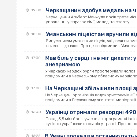
Черкащанин здобув медаль на че
19:00
Черкащанин Альберт Манжула посів третє місце 
управлінні у справах сім’ї, молоді та спорту ...
Уманським ліцеїстам вручили ві
18:00
Випускникам уманських ліцеїв, які досягли вис
почесні відзнаки. Про це повідомили в Уманській 
Мав біль у серці і не міг дихати:
17:30
аневризмою
У Черкасах кардіохірурги прооперували чолові
повідомили в Черкаському обласному кардіологіч
На Черкащині збільшили площі 
17:00
На Черкащині організація водокористувачів «Пе
повідомили в Державному агентстві меліорації 
Українці отримали рекордні 490
16:40
Понад 3,5 мільйонів учасників програми «Нац
купівлю українських товарів у травні. Про це по
В Умані провели в останню путь
16:22