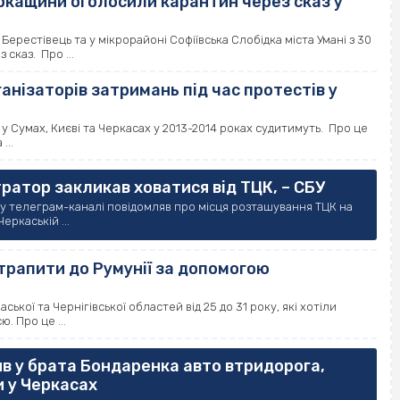
еркащини оголосили карантин через сказ у
Берестівець та у мікрорайоні Софіївська Слобідка міста Умані з 30
сказ. Про ...
нізаторів затримань під час протестів у
 у Сумах, Києві та Черкасах у 2013-2014 роках судитимуть. Про це
...
ратор закликав ховатися від ТЦК, – СБУ
 у телеграм-каналі повідомляв про місця розташування ТЦК на
еркаській ...
трапити до Румунії за допомогою
кої та Чернігівської областей від 25 до 31 року, які хотіли
. Про це ...
ив у брата Бондаренка авто втридорога,
и у Черкасах