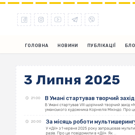
ГОЛОВНА
НОВИНИ
ПУБЛІКАЦІЇ
БЛО
3 Липня 2025
В Умані стартував творчий захід
21:00
В Умані стартував VIII щорічний творчий захід
уманського художника Корнелія Мікіндо. Про це 
За місяць роботи мультишеринг
20:00
У «Дії» з 1 червня 2025 року запрацював муль
разів. Про це повідомили в «Дії». Як ...