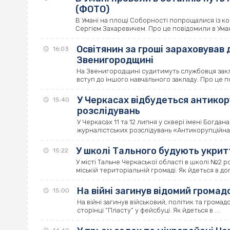
(ФОТО)
В Умані на площі Соборності попрощалися із к
Сергієм Захаревичем. Про це повідомили в Уманськ
Освітянин за гроші зараховував 
16:03
Звенигородщині
На Звенигородщині судитимуть службовця закла
вступ до іншого навчального закладу. Про це по
У Черкасах відбудеться антико
15:40
розслідувань
У Черкасах 11 та 12 липня у сквері імені Богд
журналістських розслідувань «Антикорупційна ж
У школі Тального будують укрит
15:22
У місті Тальне Черкаської області в школі №2 
міській територіальній громаді. Як йдеться в допи
На війні загинув відомий громад
15:00
На війні загинув військовий, політик та гром
сторінці “Пласту” у фейсбуці. Як йдеться в ...