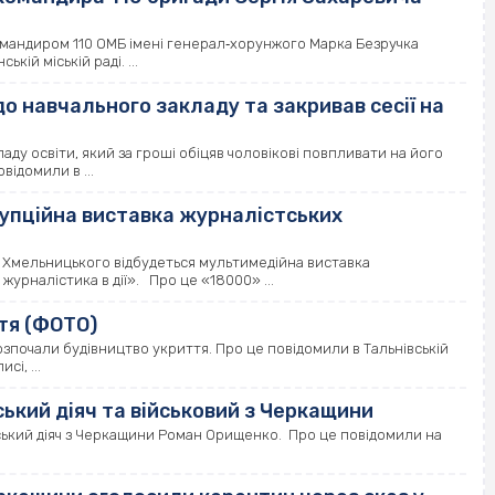
омандиром 110 ОМБ імені генерал‐хорунжого Марка Безручка
ій міській раді. ...
до навчального закладу та закривав сесії на
ду освіти, який за гроші обіцяв чоловікові повпливати на його
відомили в ...
рупційна виставка журналістських
ана Хмельницького відбудеться мультимедійна виставка
урналістика в дії». Про це «18000» ...
тя (ФОТО)
розпочали будівництво укриття. Про це повідомили в Тальнівській
сі, ...
ський діяч та військовий з Черкащини
адський діяч з Черкащини Роман Орищенко. Про це повідомили на