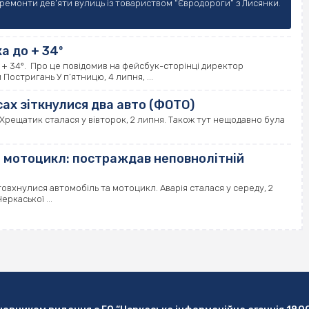
 ремонти дев’яти вулиць із товариством “Євродороги” з Лисянки.
а до + 34º
+ 34º. Про це повідомив на фейсбук-сторінці директор
остригань У п’ятницю, 4 липня, ...
сах зіткнулися два авто (ФОТО)
 Хрещатик сталася у вівторок, 2 липня. Також тут нещодавно була
а мотоцикл: постраждав неповнолітній
овхнулися автомобіль та мотоцикл. Аварія сталася у середу, 2
ркаської ...