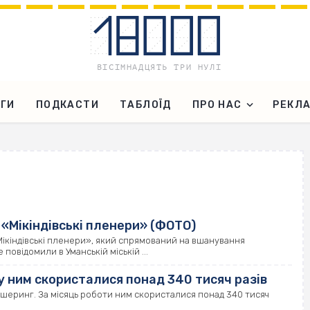
ГИ
ПОДКАСТИ
ТАБЛОЇД
ПРО НАС
РЕКЛ
 «Мікіндівські пленери» (ФОТО)
 «Мікіндівські пленери», який спрямований на вшанування
повідомили в Уманській міській ...
у ним скористалися понад 340 тисяч разів
тишеринг. За місяць роботи ним скористалися понад 340 тисяч