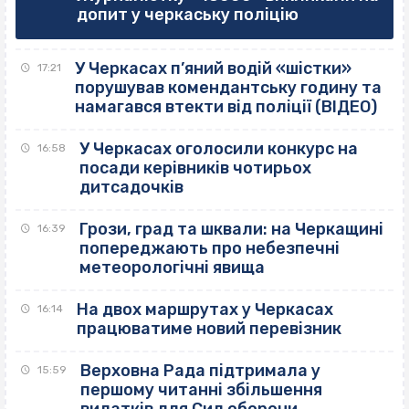
допит у черкаську поліцію
У Черкасах п’яний водій «шістки»
17:21
порушував комендантську годину та
намагався втекти від поліції (ВІДЕО)
У Черкасах оголосили конкурс на
16:58
посади керівників чотирьох
дитсадочків
Грози, град та шквали: на Черкащині
16:39
попереджають про небезпечні
метеорологічні явища
На двох маршрутах у Черкасах
16:14
працюватиме новий перевізник
Верховна Рада підтримала у
15:59
першому читанні збільшення