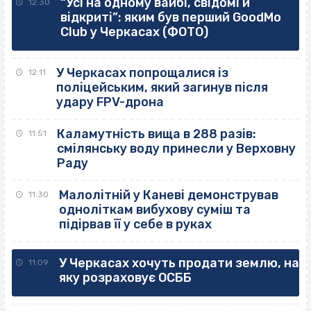
“Усі на одному вайбі, свідомі й
12:30
відкриті”: яким був перший GoodMo
Club у Черкасах (ФОТО)
У Черкасах попрощалися із
12:11
поліцейським, який загинув після
удару FPV-дрона
Каламутність вища в 288 разів:
11:51
смілянську воду принесли у Верховну
Раду
Малолітній у Каневі демонстрував
11:30
одноліткам вибухову суміш та
підірвав її у себе в руках
У Черкасах хочуть продати землю, на
11:09
яку розраховує ОСББ