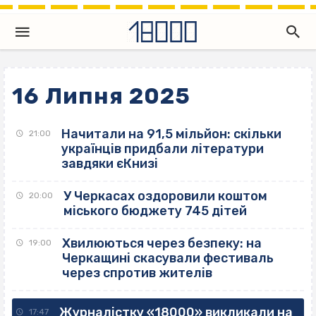
16 Липня 2025
Начитали на 91,5 мільйон: скільки
21:00
українців придбали літератури
завдяки єКнизі
У Черкасах оздоровили коштом
20:00
міського бюджету 745 дітей
Хвилюються через безпеку: на
19:00
Черкащині скасували фестиваль
через спротив жителів
Журналістку «18000» викликали на
17:47