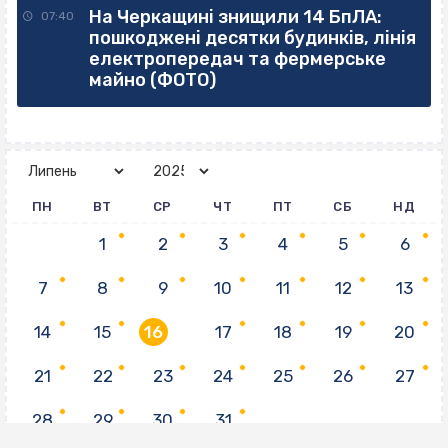
На Черкащині знищили 14 БпЛА:
07:40
пошкоджені десятки будинків, лінія
електропередач та фермерське
майно (ФОТО)
ПН
ВТ
СР
ЧТ
ПТ
СБ
НД
1
2
3
4
5
6
7
8
9
10
11
12
13
14
15
16
17
18
19
20
21
22
23
24
25
26
27
28
29
30
31