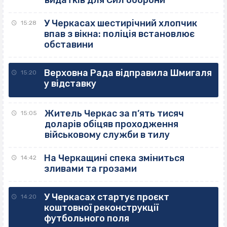
видатків для Сил оборони
У Черкасах шестирічний хлопчик
15:28
впав з вікна: поліція встановлює
обставини
Верховна Рада відправила Шмигаля
15:20
у відставку
Житель Черкас за п’ять тисяч
15:05
доларів обіцяв проходження
військовому служби в тилу
На Черкащині спека зміниться
14:42
зливами та грозами
У Черкасах стартує проєкт
14:20
коштовної реконструкції
футбольного поля