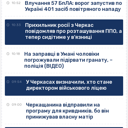
Влучання 57 БпЛА: ворог запустив по
10:52
Україні 401 засіб повітряного нападу
Прихильник росії з Черкас
10:33
повідомляв про розташування ППО, а
тепер сидітиме у в’язниці
На заправці в Умані чоловіки
10:18
погрожували підірвати гранату, –
поліція (ВІДЕО)
У Черкасах визначили, хто стане
09:54
директором військового ліцею
Черкащанина відправили на
09:00
програму для кривдників, бо він
принижував власну матір