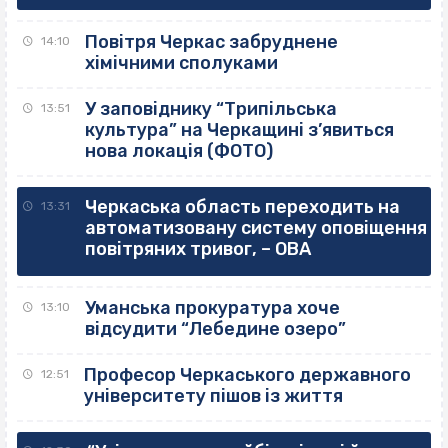
Повітря Черкас забруднене
14:10
хімічними сполуками
У заповіднику “Трипільська
13:51
культура” на Черкащині з’явиться
нова локація (ФОТО)
Черкаська область переходить на
13:31
автоматизовану систему оповіщення
повітряних тривог, – ОВА
Уманська прокуратура хоче
13:10
відсудити “Лебедине озеро”
Професор Черкаського державного
12:51
університету пішов із життя