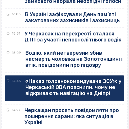
Замкового набрала необхідні голоси
В Україні зафіксували День пам’яті
16:03
закатованих захисників і захисниць
У Черкасах на перехресті сталася
15:31
ДТП за участі неповнолітнього водія
Водію, який нетверезим збив
15:09
насмерть чоловіка на Золотоніщині і
втік, повідомили про підозру
«Наказ головнокомандувача ЗСУ»: у
14:45
Черкаській ОВА пояснили, чому не
відкривають навігацію на Дніпрі
Черкащан просять повідомляти про
14:27
поширення сарани: яка ситуація в
Україні