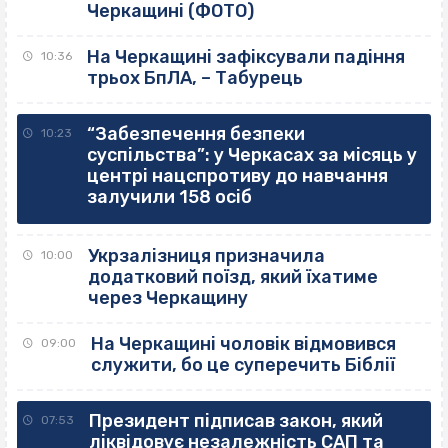
Черкащині (ФОТО)
На Черкащині зафіксували падіння
10:36
трьох БпЛА, – Табурець
“Забезпечення безпеки
10:23
суспільства”: у Черкасах за місяць у
центрі нацспротиву до навчання
залучили 158 осіб
Укрзалізниця призначила
10:00
додатковий поїзд, який їхатиме
через Черкащину
На Черкащині чоловік відмовився
09:00
служити, бо це суперечить Біблії
Президент підписав закон, який
07:53
ліквідовує незалежність САП та