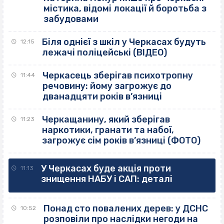
містика, відомі локації й боротьба з
забудовами
Біля однієї з шкіл у Черкасах будуть
12:15
лежачі поліцейські (ВІДЕО)
Черкасець зберігав психотропну
11:44
речовину: йому загрожує до
дванадцяти років в’язниці
Черкащанину, який зберігав
11:23
наркотики, гранати та набої,
загрожує сім років в’язниці (ФОТО)
У Черкасах буде акція проти
11:13
знищення НАБУ і САП: деталі
Понад сто повалених дерев: у ДСНС
10:52
розповіли про наслідки негоди на