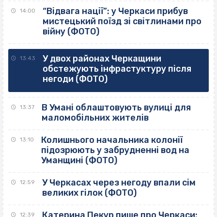
“Відвага нації”: у Черкаси прибув
14:00
мистецький поїзд зі світлинами про
війну (ФОТО)
У двох районах Черкащини
13:43
обстежують інфрастуктуру після
негоди (ФОТО)
В Умані облаштовують вулиці для
13:37
маломобільних жителів
Колишнього начальника колонії
13:10
підозрюють у забрудненні вод на
Уманщині (ФОТО)
У Черкасах через негоду впали сім
12:59
великих гілок (ФОТО)
Катерина Пекур пише про Черкаси:
12:39