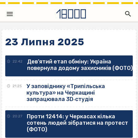
23 Липня 2025
Дев’ятий етап обміну: Україна
22:42
повернула додому захисників (ФОТО)
У заповіднику «Трипільська
21:25
культура» на Черкащині
запрацювала 3D‐студія
Проти 12414: у Черкасах кілька
20:27
сотень людей зібратися на протест
(ФОТО)