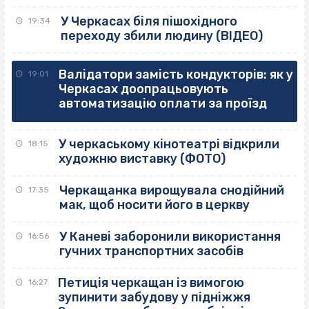
У Черкасах біля пішохідного
19:34
переходу збили людину (ВІДЕО)
Валідатори замість кондукторів: як у
19:01
Черкасах доопрацьовують
автоматизацію оплати за проїзд
У черкаському кінотеатрі відкрили
18:15
художню виставку (ФОТО)
Черкащанка вирощувала снодійний
17:35
мак, щоб носити його в церкву
У Каневі заборонили використання
16:56
гучних транспортних засобів
Петиція черкащан із вимогою
16:27
зупинити забудову у підніжжя