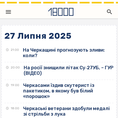
27 Липня 2025
На Черкащині прогнозують зливи:
21:00
коли?
На росії знищили літак Су‐27УБ, – ГУР
20:00
(ВІДЕО)
Черкасами їздив скутерист із
19:00
пакетиком, в якому був білий
«порошок»
Черкаські ветерани здобули медалі
18:00
зі стрільби з лука