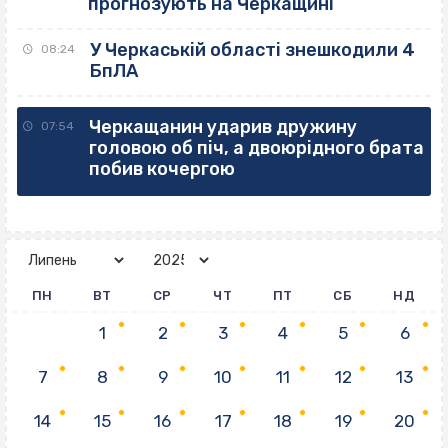
прогнозують на Черкащині
У Черкаській області знешкодили 4
08:24
БпЛА
Черкащанин ударив дружину
07:54
головою об піч, а двоюрідного брата
побив кочергою
ПН
ВТ
СР
ЧТ
ПТ
СБ
НД
1
2
3
4
5
6
7
8
9
10
11
12
13
14
15
16
17
18
19
20