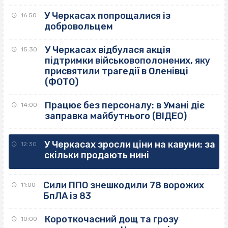
У Черкасах попрощалися із
16:50
добровольцем
У Черкасах відбулася акція
15:30
підтримки військовополонених, яку
присвятили трагедії в Оленівці
(ФОТО)
Працює без персоналу: в Умані діє
14:00
заправка майбутнього (ВІДЕО)
У Черкасах зросли ціни на кавуни: за
12:30
скільки продають нині
Сили ППО знешкодили 78 ворожих
11:00
БпЛА із 83
Короткочасний дощ та грозу
10:00