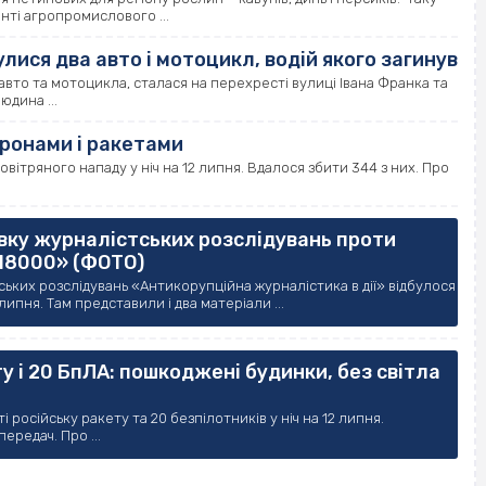
нті агропромислового ...
лися два авто і мотоцикл, водій якого загинув
авто та мотоцикла, сталася на перехресті вулиці Івана Франка та
юдина ...
дронами і ракетами
вітряного нападу у ніч на 12 липня. Вдалося збити 344 з них. Про
вку журналістських розслідувань проти
«18000» (ФОТО)
ьких розслідувань «Антикорупційна журналістика в дії» відбулося
ипня. Там представили і два матеріали ...
 і 20 БпЛА: пошкоджені будинки, без світла
російську ракету та 20 безпілотників у ніч на 12 липня.
ередач. Про ...