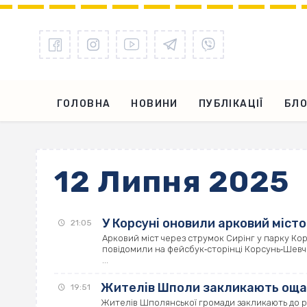
ГОЛОВНА
НОВИНИ
ПУБЛІКАЦІЇ
БЛО
12 Липня 2025
У Корсуні оновили арковий місто
21:05
Арковий міст через струмок Сирінг у парку Ко
повідомили на фейсбук‐сторінці Корсунь‐Шевч
...
Жителів Шполи закликають оща
19:51
Жителів Шполянської громади закликають до р