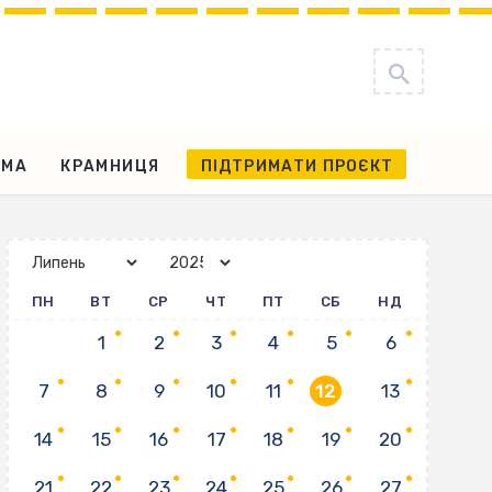
АМА
КРАМНИЦЯ
ПІДТРИМАТИ ПРОЄКТ
ПН
ВТ
СР
ЧТ
ПТ
СБ
НД
1
2
3
4
5
6
7
8
9
10
11
12
13
14
15
16
17
18
19
20
21
22
23
24
25
26
27