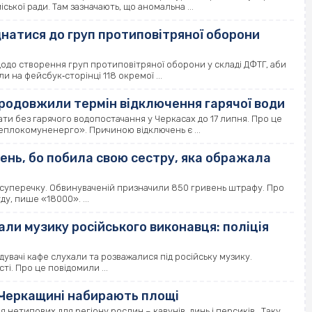
ької ради. Там зазначають, що аномальна ...
натися до груп протиповітряної оборони
до створення груп протиповітряної оборони у складі ДФТГ, аби
 на фейсбук‐сторінці 118 окремої ...
продовжили термін відключення гарячої води
и без гарячого водопостачання у Черкасах до 17 липня. Про це
еплокомуненерго». Причиною відключень є ...
ень, бо побила свою сестру, яка ображала
 суперечку. Обвинуваченій призначили 850 гривень штрафу. Про
у, пише «18000». ...
али музику російського виконавця: поліція
ідувачі кафе слухали та розважалися під російську музику.
і. Про це повідомили ...
а Черкащині набирають площі
нетипових для регіону рослин – кавунів, динь і персиків. Таку