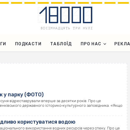
ГИ
ПОДКАСТИ
ТАБЛОЇД
ПРО НАС
РЕКЛ
к у парку (ФОТО)
рсуня відреставрували вперше за десятки років. Про це
енкiвського державного iсторико‐культурного заповiдника. «Якщо
дливо користуватися водою
аціонального використання водних ресурсів через спеку. Про це