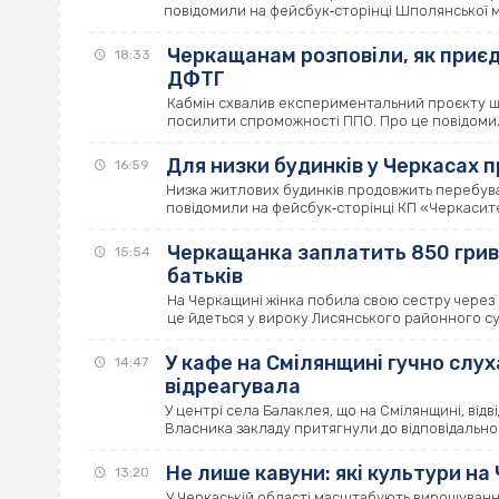
повідомили на фейсбук‐сторінці Шполянської міс
Черкащанам розповіли, як приєд
18:33
ДФТГ
Кабмін схвалив експериментальний проєкту що
посилити спроможності ППО. Про це повідомили
Для низки будинків у Черкасах 
16:59
Низка житлових будинків продовжить перебуват
повідомили на фейсбук‐сторінці КП «Черкасит
Черкащанка заплатить 850 грив
15:54
батьків
На Черкащині жінка побила свою сестру через
це йдеться у вироку Лисянського районного суд
У кафе на Смілянщині гучно слух
14:47
відреагувала
У центрі села Балаклея, що на Смілянщині, відв
Власника закладу притягнули до відповідальност
Не лише кавуни: які культури н
13:20
У Черкаській області масштабують вирощування 