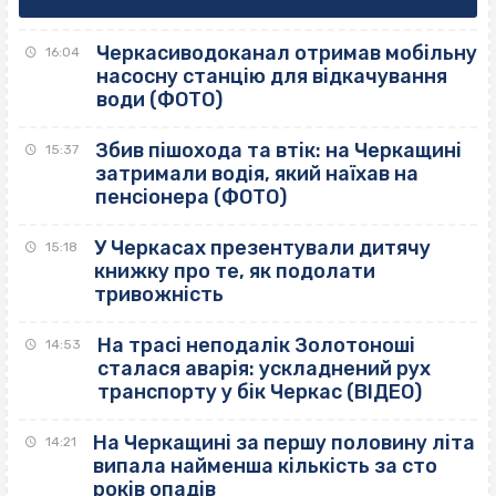
Черкасиводоканал отримав мобільну
16:04
насосну станцію для відкачування
води (ФОТО)
Збив пішохода та втік: на Черкащині
15:37
затримали водія, який наїхав на
пенсіонера (ФОТО)
У Черкасах презентували дитячу
15:18
книжку про те, як подолати
тривожність
На трасі неподалік Золотоноші
14:53
сталася аварія: ускладнений рух
транспорту у бік Черкас (ВІДЕО)
На Черкащині за першу половину літа
14:21
випала найменша кількість за сто
років опадів