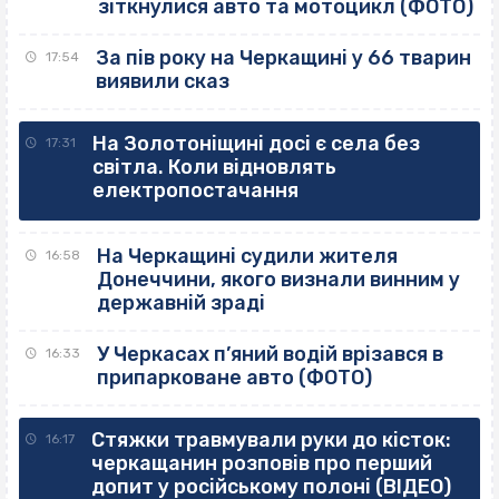
зіткнулися авто та мотоцикл (ФОТО)
За пів року на Черкащині у 66 тварин
17:54
виявили сказ
На Золотоніщині досі є села без
17:31
світла. Коли відновлять
електропостачання
На Черкащині судили жителя
16:58
Донеччини, якого визнали винним у
державній зраді
У Черкасах п’яний водій врізався в
16:33
припарковане авто (ФОТО)
Стяжки травмували руки до кісток:
16:17
черкащанин розповів про перший
допит у російському полоні (ВІДЕО)