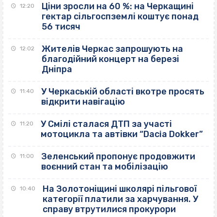
Ціни зросли на 60 %: на Черкащині
12:20
гектар сільгоспземлі коштує понад
56 тисяч
Жителів Черкас запрошують на
12:02
благодійний концерт на березі
Дніпра
У Черкаській області вкотре просять
11:40
відкрити навігацію
У Смілі сталася ДТП за участі
11:20
мотоцикла та автівки “Dacia Dokker”
Зеленський пропонує продовжити
11:00
воєнний стан та мобілізацію
На Золотоніщині школярі пільгової
10:40
категорії платили за харчування. У
справу втрутилися прокурори