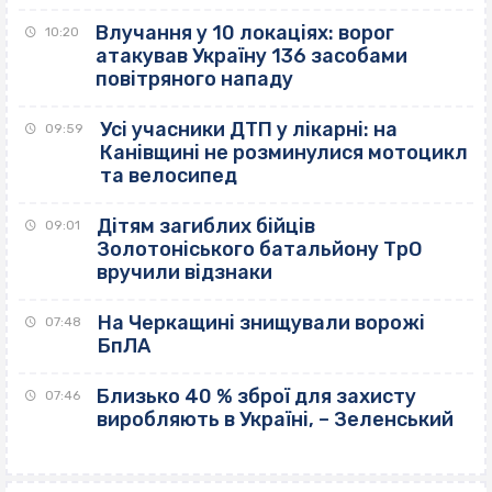
Влучання у 10 локаціях: ворог
10:20
атакував Україну 136 засобами
повітряного нападу
Усі учасники ДТП у лікарні: на
09:59
Канівщині не розминулися мотоцикл
та велосипед
Дітям загиблих бійців
09:01
Золотоніського батальйону ТрО
вручили відзнаки
На Черкащині знищували ворожі
07:48
БпЛА
Близько 40 % зброї для захисту
07:46
виробляють в Україні, – Зеленський