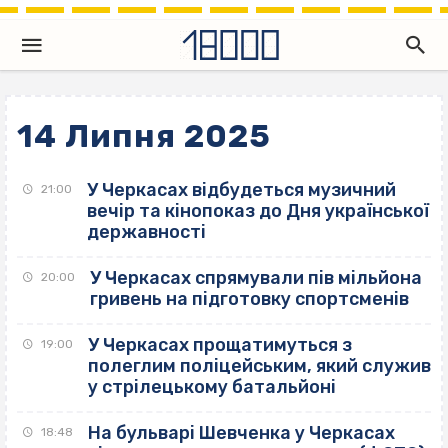
14 Липня 2025
У Черкасах відбудеться музичний
21:00
вечір та кінопоказ до Дня української
державності
У Черкасах спрямували пів мільйона
20:00
гривень на підготовку спортсменів
У Черкасах прощатимуться з
19:00
полеглим поліцейським, який служив
у стрілецькому батальйоні
На бульварі Шевченка у Черкасах
18:48