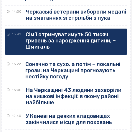
Черкаські ветерани вибороли медалі
14:00
на змаганнях зі стрільби з лука
Сім’ї отримуватимуть 50 тисяч
13:42
гривень за народження дитини, –
Шмигаль
Сонячно та сухо, а потім – локальні
13:22
грози: на Черкащині прогнозують
нестійку погоду
На Черкащині 43 людини захворіли
13:00
на кишкові інфекції: в якому районі
найбільше
У Каневі на деяких кладовищах
12:40
закінчилися місця для поховань